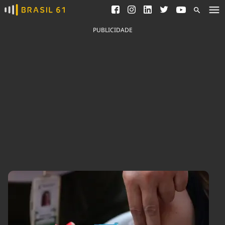
Ver todas as notícias
Saneamento
Podcasts
Indicadores
PUBLICIDADE
Área do comunicador
Bioinsumos
Publicidade Legal
Blog
Brasil Mineral
Fique por dentro do
Congresso Nacional e
Quem somos
nossos líderes.
Expediente
Acesse
Trabalhe no Brasil 61
Contato
Agronegócios
Comportamento
Meio Ambiente
Brasil
Cultura
Podcast
Brasil Mineral
Economia
Política
Ciência &
Educação
Saúde