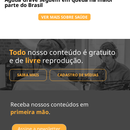
parte do Brasil
VER MAIS SOBRE SAÚDE
Todo
nosso conteúdo é gratuito
e de
livre
reprodução.
SAIBA MAIS
CADASTRO DE MÍDIAS
Receba nossos conteúdos em
primeira mão
.
Assine a newsletter