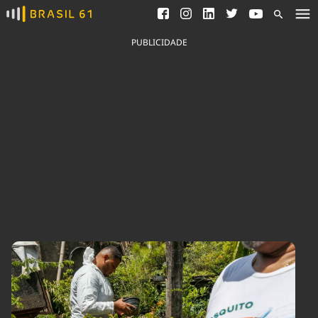
Ver todas as notícias
Saneamento
Podcasts
Indicadores
PUBLICIDADE
Área do comunicador
Bioinsumos
Publicidade Legal
Blog
Brasil Mineral
Fique por dentro do
Congresso Nacional e
Quem somos
nossos líderes.
Expediente
Acesse
Trabalhe no Brasil 61
Contato
Agronegócios
Comportamento
Meio Ambiente
Brasil
Cultura
Podcast
Brasil Mineral
Economia
Política
Ciência &
Educação
Saúde