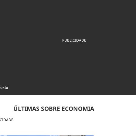
ios
Cultura
Podcast
Economia
Política
ral
Educação
Saúde
Tecnologia
Infraestrutura
Tempo
Internacional
mento
Meio Ambiente
PUBLICIDADE
texto
ÚLTIMAS SOBRE ECONOMIA
ICIDADE