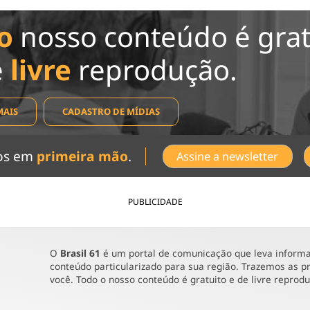
o
nosso conteúdo é grat
e
livre
reprodução.
MAIS
CADASTRO DE MÍDIAS
dos em
primeira mão
.
Assine a newsletter
PUBLICIDADE
O
Brasil 61
é um portal de comunicação que leva informaç
conteúdo particularizado para sua região. Trazemos as pr
você. Todo o nosso conteúdo é gratuito e de livre reprod