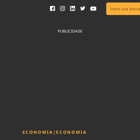
Ver toda
Podcast
PUBLICIDADE
Área do
Publicid
Fique por 
Congresso 
nossos líde
Acesse
ECONOMIA
|
ECONOMIA