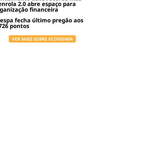
nrola 2.0 abre espaço para
ganização financeira
espa fecha último pregão aos
726 pontos
VER MAIS SOBRE ECONOMIA