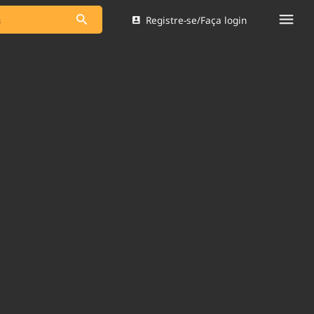
Registre-se/Faça login
s as notícias
Saneamento
s
Indicadores
 comunicador
Bioinsumos
ade Legal
Blog
Brasil Mineral
Quem somos
dentro do
Nacional e
Expediente
res.
Trabalhe no Brasil 61
Contato