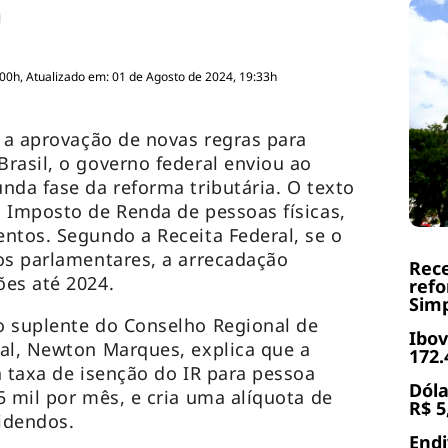
:00h, Atualizado em: 01 de Agosto de 2024, 19:33h
r a aprovação de novas regras para
rasil, o governo federal enviou ao
nda fase da reforma tributária. O texto
 Imposto de Renda de pessoas físicas,
ntos. Segundo a Receita Federal, se o
os parlamentares, a arrecadação
Rece
ões até 2024.
refo
Simp
o suplente do Conselho Regional de
Ibov
al, Newton Marques, explica que a
172.
a taxa de isenção do IR para pessoa
Dóla
5 mil por mês, e cria uma alíquota de
R$ 5
videndos.
End