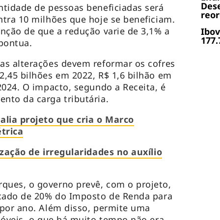
Dese
ntidade de pessoas beneficiadas será
reor
tra 10 milhões que hoje se beneficiam.
nção de que a redução varie de 3,1% a
Ibov
177.
pontua.
as alterações devem reformar os cofres
,45 bilhões em 2022, R$ 1,6 bilhão em
2024. O impacto, segundo a Receita, é
nto da carga tributária.
lia projeto que cria o Marco
trica
ização de irregularidades no auxílio
ues, o governo prevê, com o projeto,
icado de 20% do Imposto de Renda para
 por ano. Além disso, permite uma
móveis, o que há muito tempo não era