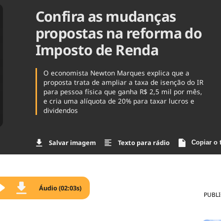
Confira as mudanças
Agronegóc
Brasil
propostas na reforma do
Brasil Mine
Ciência & 
Imposto de Renda
Cinema
Comporta
O economista Newton Marques explica que a
proposta trata de ampliar a taxa de isenção do IR
para pessoa física que ganha R$ 2,5 mil por mês,
e cria uma alíquota de 20% para taxar lucros e
dividendos
Salvar imagem
Texto para rádio
Copiar o 
Áudio (02:03s)
PUBL