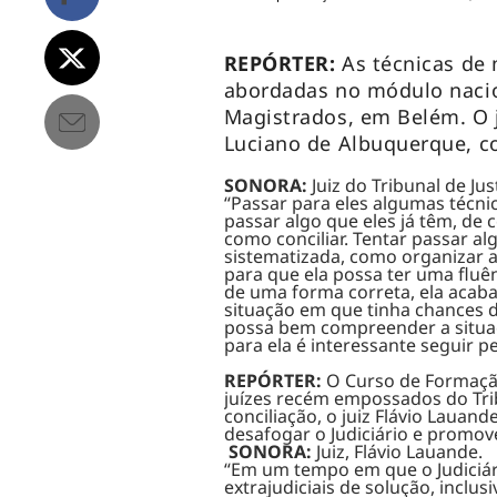
REPÓRTER:
As técnicas
de 
abordadas no módulo nacio
Magistrados, em Belém. O j
Luciano de Albuquerque, co
SONORA:
Juiz do Tribunal de Ju
“Passar para eles algumas técni
passar algo que eles já têm, de 
como conciliar. Tentar passar a
sistematizada, como organizar 
para que ela possa ter uma fluê
de uma forma correta, ela aca
situação em que tinha chances d
possa bem compreender a situaç
para ela é interessante seguir pe
REPÓRTER:
O
Curso de Formação
juízes recém empossados do Trib
conciliação, o juiz Flávio Laua
desafogar o Judiciário e promove
SONORA:
Juiz, Flávio Lauande.
“Em um tempo em que o Judiciári
extrajudiciais de solução, inclus