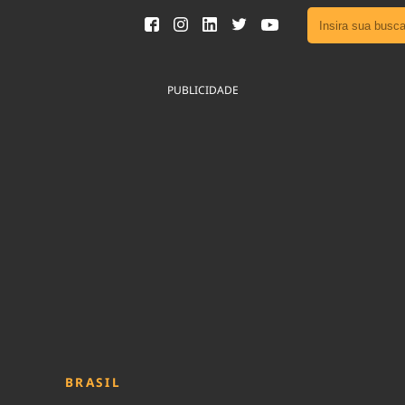
Ver toda
Podcast
PUBLICIDADE
Área do
Publicid
Fique por 
Congresso 
nossos líde
Acesse
BRASIL