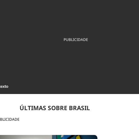
ios
Cultura
Podcast
Economia
Política
ral
Educação
Saúde
Tecnologia
Infraestrutura
Tempo
Internacional
mento
Meio Ambiente
PUBLICIDADE
texto
ÚLTIMAS SOBRE BRASIL
BLICIDADE