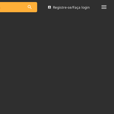
Registre-se/Faça login
s as notícias
Saneamento
s
Indicadores
 comunicador
Bioinsumos
ade Legal
Blog
Brasil Mineral
Quem somos
dentro do
Nacional e
Expediente
res.
Trabalhe no Brasil 61
Contato