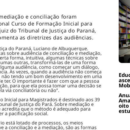
mediação e conciliação foram
nal Curso de Formação Inicial para
uiz do Tribunal de Justiça do Paraná,
menta as diretrizes das audiências.
stiça do Paraná, Luciano de Albuquerque.
cas sobre audiência de conciliação e mediação,
certa forma, intuitiva, algumas técnicas sobre
lgumas outras, transformá-las de uma forma
alguma audiência, como começar um diálogo,
ncia. Às vezes, quando a audiência não começa
Educ
ba não tendo um bom desenvolvimento em uma
asce
e ter. O importante é fazer com que a pessoa
Mobi
ão, para que ela possa tomar uma decisão se
la via conciliatória ou não”.
Anuá
 Inicial para Magistrados é destinado aos 39
Amaz
unal de Justiça do Pará. Sobre mediação e
oito
nde acredita que o método é adequado para
estu
r a pacificação social.
o está lotado de processos, os meios
ive a conciliação e a mediação, são as formas