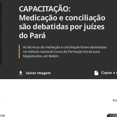
CAPACITAÇÃO:
Agronegóc
Brasil
Medicação e conciliação
Brasil Mine
Ciência & 
são debatidas por juízes
Cinema
do Pará
Comporta
As técnicas
de mediação e conciliação foram abordadas
no módulo nacional Curso de Formação Inicial para
Magistrados, em Belém.
Salvar imagem
Copiar o 
PU
:14h