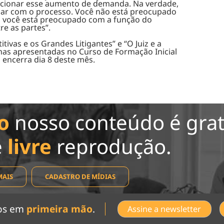
ucionar esse aumento de demanda. Na verdade,
 dar com o processo. Você não está preocupado
, você está preocupado com a função do
re as partes”.
ivas e os Grandes Litigantes” e “O Juiz e a
inas apresentadas no Curso de Formação Inicial
 encerra dia 8 deste mês.
o
nosso conteúdo é grat
e
livre
reprodução.
MAIS
CADASTRO DE MÍDIAS
dos em
primeira mão
.
Assine a newsletter