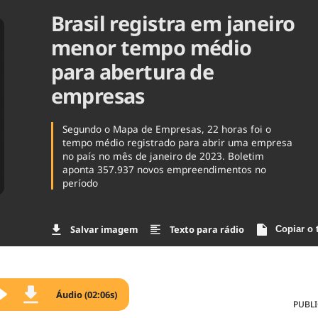
Brasil registra em janeiro
Agronegóc
Brasil
menor tempo médio
Brasil Mine
Ciência & 
para abertura de
Cinema
empresas
Comporta
Segundo o Mapa de Empresas, 22 horas foi o
tempo médio registrado para abrir uma empresa
no país no mês de janeiro de 2023. Boletim
aponta 357.937 novos empreendimentos no
período
Salvar imagem
Texto para rádio
Copiar o 
Áudio (02:06s)
PUBL