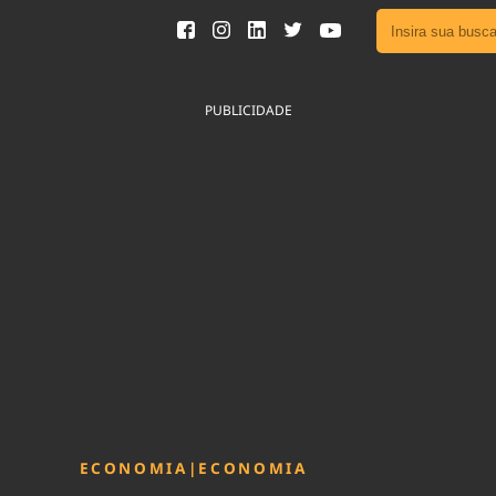
Ver toda
Podcast
PUBLICIDADE
Área do
Publicid
Fique por 
Congresso 
nossos líde
Acesse
ECONOMIA
|
ECONOMIA