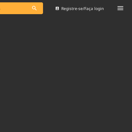
Registre-se/Faça login
s as notícias
Saneamento
s
Indicadores
 comunicador
Bioinsumos
ade Legal
Blog
Brasil Mineral
Quem somos
dentro do
Nacional e
Expediente
res.
Trabalhe no Brasil 61
Contato