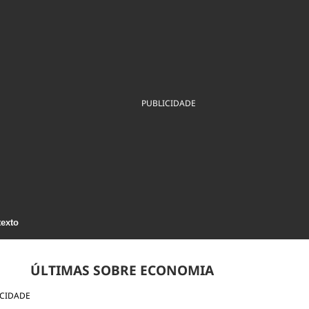
ios
Cultura
Podcast
Economia
Política
ral
Educação
Saúde
Tecnologia
Infraestrutura
Tempo
Internacional
mento
Meio Ambiente
PUBLICIDADE
texto
ÚLTIMAS SOBRE ECONOMIA
ICIDADE