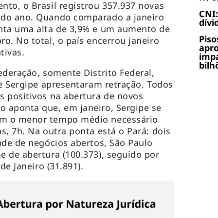
to, o Brasil registrou 357.937 novas
CNI:
 do ano. Quando comparado a janeiro
dívi
nta uma alta de 3,9% e um aumento de
Piso
o. No total, o país encerrou janeiro
apr
tivas.
impa
bilh
ederação, somente Distrito Federal,
 e Sergipe apresentaram retração. Todos
 positivos na abertura de novos
 aponta que, em janeiro, Sergipe se
m o menor tempo médio necessário
s, 7h. Na outra ponta está o Pará: dois
ade de negócios abertos, São Paulo
 de abertura (100.373), seguido por
 de Janeiro (31.891).