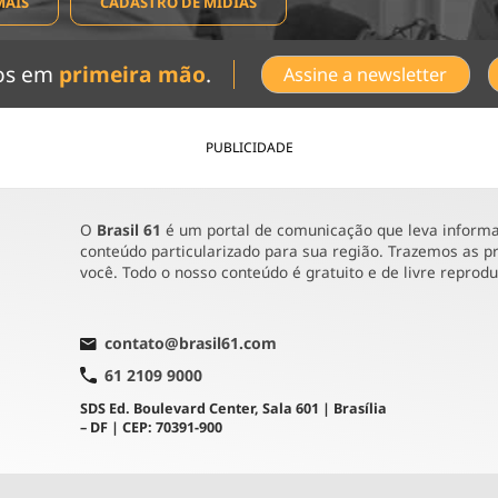
MAIS
CADASTRO DE MÍDIAS
dos em
primeira mão
.
Assine a newsletter
PUBLICIDADE
O
Brasil 61
é um portal de comunicação que leva informaç
conteúdo particularizado para sua região. Trazemos as pr
você. Todo o nosso conteúdo é gratuito e de livre reprod
contato@brasil61.com
61 2109 9000
SDS Ed. Boulevard Center, Sala 601 | Brasília
– DF | CEP: 70391-900