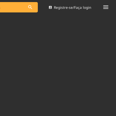
Registre-se/Faça login
s as notícias
Saneamento
s
Indicadores
 comunicador
Bioinsumos
ade Legal
Blog
Brasil Mineral
Quem somos
dentro do
Nacional e
Expediente
res.
Trabalhe no Brasil 61
Contato