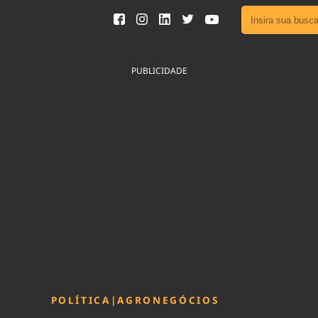
Ver toda
Podcast
PUBLICIDADE
Área do
Publicid
Fique por 
Congresso 
nossos líde
Acesse
POLÍTICA
|
AGRONEGÓCIOS