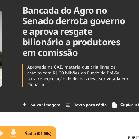
Bancada do Agro no
Agronegóc
Brasil
Senado derrota governo
Brasil Mine
Ciência & 
e aprova resgate
Cinema
bilionário a produtores
Comporta
em comissão
Aprovada na CAE, matéria que cria linha de
crédito com R$ 30 bilhões do Fundo do Pré-Sal
para renegociação de dívidas deve ser votada em
Plenário
Salvar imagem
Texto para rádio
Copiar o 
Áudio (01:50s)
PUBL