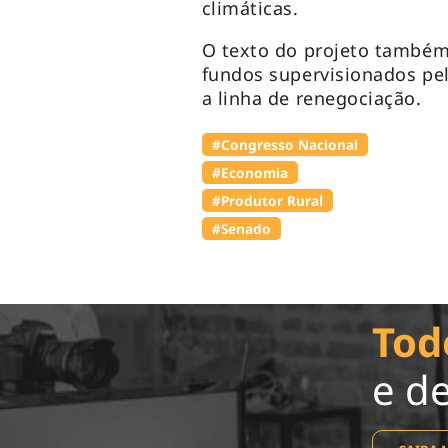
climáticas.
O texto do projeto também 
fundos supervisionados pel
a linha de renegociação.
#Congresso Nacional
#Economia
#Produtor Rural
#Senado
Tod
e d