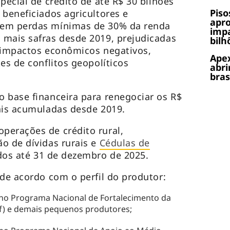
pecial de crédito de até R$ 30 bilhões
Piso
 beneficiados agricultores e
apr
rem perdas mínimas de 30% da renda
impa
 mais safras desde 2019, prejudicadas
bilh
 impactos econômicos negativos,
Apex
es de conflitos geopolíticos
abri
bras
 base financeira para renegociar os R$
ais acumuladas desde 2019.
perações de crédito rural,
o de dívidas rurais e
Cédulas de
os até 31 de dezembro de 2025.
 de acordo com o perfil do produtor:
 no Programa Nacional de Fortalecimento da
af) e demais pequenos produtores;