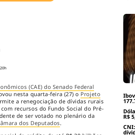
:20h
onômicos (CAE) do Senado Federal
ovou nesta quarta-feira (27) o
Projeto
Ibov
177.
rmite a renegociação de dívidas rurais
 com recursos do Fundo Social do Pré-
Dóla
ndente de ser votado no plenário da
R$ 5
âmara dos Deputados
.
CNI:
dívi