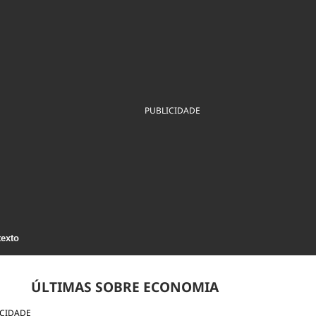
ios
Cultura
Podcast
Economia
Política
ral
Educação
Saúde
Tecnologia
Infraestrutura
Tempo
Internacional
mento
Meio Ambiente
PUBLICIDADE
texto
ÚLTIMAS SOBRE ECONOMIA
ICIDADE