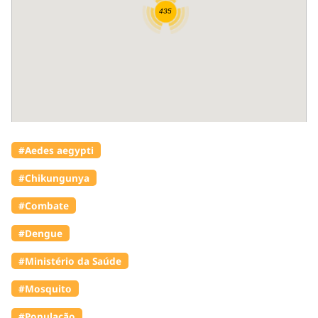
#Aedes aegypti
#Chikungunya
#Combate
#Dengue
#Ministério da Saúde
#Mosquito
#População