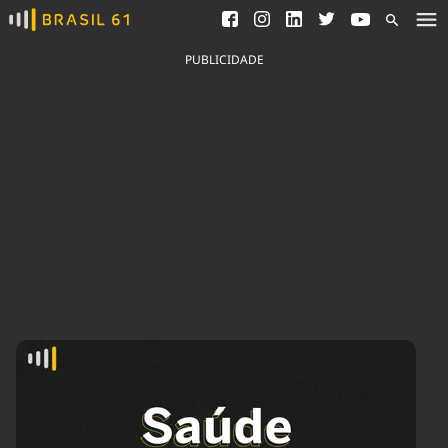
Ver todas as notícias
Saneamento
Podcasts
Indicadores
PUBLICIDADE
Área do comunicador
Bioinsumos
Publicidade Legal
Blog
Brasil Mineral
Fique por dentro do
Congresso Nacional e
Quem somos
nossos líderes.
Expediente
Acesse
Trabalhe no Brasil 61
Contato
Agronegócios
Comportamento
Meio Ambiente
Brasil
Cultura
Podcast
Brasil Mineral
Economia
Política
Ciência &
Educação
Saúde