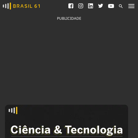
Ver todas as notícias
Saneamento
Podcasts
Indicadores
PUBLICIDADE
Área do comunicador
Bioinsumos
Publicidade Legal
Blog
Brasil Mineral
Fique por dentro do
Congresso Nacional e
Quem somos
nossos líderes.
Expediente
Acesse
Trabalhe no Brasil 61
Contato
Agronegócios
Comportamento
Meio Ambiente
Brasil
Cultura
Podcast
Brasil Mineral
Economia
Política
Ciência &
Educação
Saúde