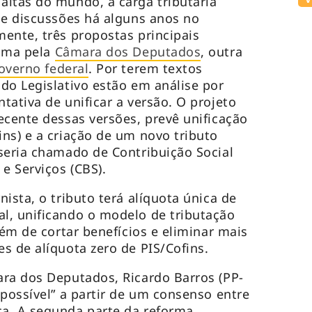
ltas do mundo, a carga tributária
de discussões há alguns anos no
ente, três propostas principais
 uma pela
Câmara dos Deputados
, outra
overno federal
. Por terem textos
do Legislativo estão em análise por
tativa de unificar a versão. O projeto
ecente dessas versões, prevê unificação
ns) e a criação de um novo tributo
seria chamado de Contribuição Social
e Serviços (CBS).
ista, o tributo terá alíquota única de
l, unificando o modelo de tributação
lém de cortar benefícios e eliminar mais
s de alíquota zero de PIS/Cofins.
ra dos Deputados, Ricardo Barros (PP-
 possível” a partir de um consenso entre
a. A segunda parte da reforma