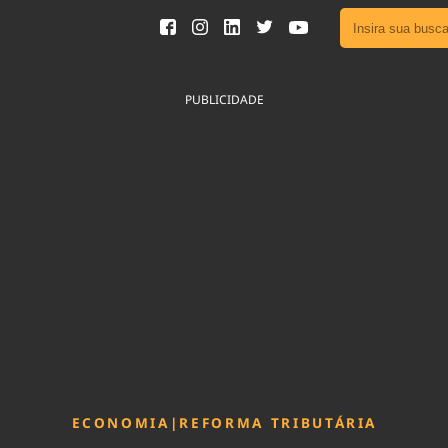
Ver toda
Podcast
PUBLICIDADE
Área do
Publicid
Fique por 
Congresso 
nossos líde
Acesse
ECONOMIA
|
REFORMA TRIBUTÁRIA