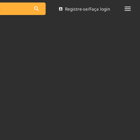
Registre-se/Faça login
s as notícias
Saneamento
s
Indicadores
 comunicador
Bioinsumos
ade Legal
Blog
Brasil Mineral
Quem somos
dentro do
Nacional e
Expediente
res.
Trabalhe no Brasil 61
Contato