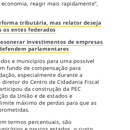
 economia, reagir mais rapidamente”,
eforma tributária, mas relator deseja
s os entes federados
desonerar investimentos de empresas
, defendem parlamentares
dos e municípios para uma possível
 um fundo de compensação para
adação, especialmente durante a
 diretor do Centro de Cidadania Fiscal
participou da construção da PEC
ção da União e de estados e
 limite máximo de perdas para que as
prometidas.
em termos percentuais, são
nicípios e poucos estados, o custo