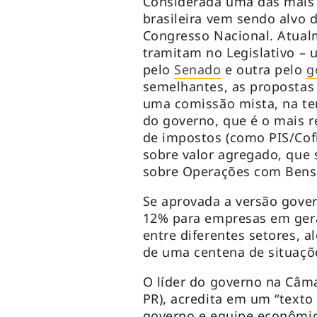
Considerada uma das mais a
brasileira vem sendo alvo 
Congresso Nacional. Atualm
tramitam no Legislativo –
pelo
Senado
e outra pelo
g
semelhantes, as propostas 
uma comissão mista, na ten
do governo, que é o mais r
de impostos (como PIS/Cofi
sobre valor agregado, que 
sobre Operações com Bens 
Se aprovada a versão govern
12% para empresas em gera
entre diferentes setores, a
de uma centena de situaçõe
O líder do governo na Câma
PR), acredita em um “texto
governo e equipe econômic