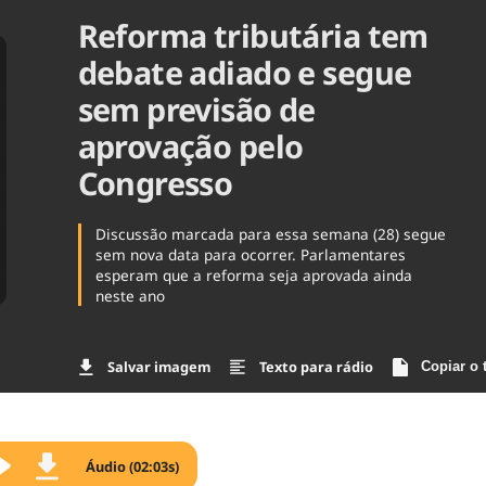
Reforma tributária tem
Agronegóc
Brasil
debate adiado e segue
Brasil Mine
Ciência & 
sem previsão de
Cinema
aprovação pelo
Comporta
Congresso
Discussão marcada para essa semana (28) segue
sem nova data para ocorrer. Parlamentares
esperam que a reforma seja aprovada ainda
neste ano
Salvar imagem
Texto para rádio
Copiar o 
Áudio (02:03s)