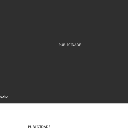
ios
Cultura
Podcast
Economia
Política
ral
Educação
Saúde
Tecnologia
Infraestrutura
Tempo
Internacional
mento
Meio Ambiente
PUBLICIDADE
texto
PUBLICIDADE