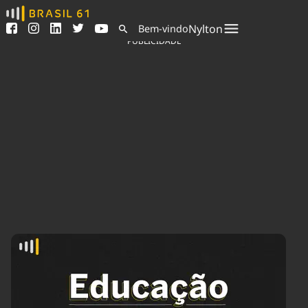
Ver todas as notícias
Saneamento
Nylton
Bem-vindo
Podcasts
Indicadores
PUBLICIDADE
Área do comunicador
Bioinsumos
Publicidade Legal
Blog
Sair da plataforma
Brasil Mineral
Quem somos
Fique por dentro do
Congresso Nacional e
Expediente
nossos líderes.
Trabalhe no Brasil 61
Acesse
Contato
Agronegócios
Comportamento
Meio Ambiente
Brasil
Cultura
Podcast
Brasil Mineral
Economia
Política
Ciência &
Educação
Saúde