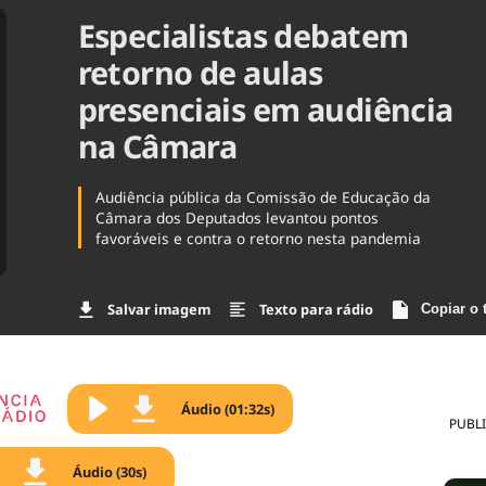
Especialistas debatem
Agronegóc
Brasil
retorno de aulas
Brasil Mine
Ciência & 
presenciais em audiência
Cinema
na Câmara
Comporta
Audiência pública da Comissão de Educação da
Câmara dos Deputados levantou pontos
favoráveis e contra o retorno nesta pandemia
Salvar imagem
Texto para rádio
Copiar o 
Áudio (01:32s)
PUBL
Áudio (30s)