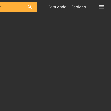
Fabiano
Bem-vindo
s as notícias
Saneamento
s
Indicadores
 comunicador
Bioinsumos
ade Legal
Blog
plataforma
Brasil Mineral
Quem somos
Expediente
dentro do
Nacional e
Trabalhe no Brasil 61
res.
Contato