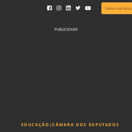
Ver toda
Podcast
PUBLICIDADE
Área do
Publicid
Sair da 
Fique por 
Congresso 
nossos líde
Acesse
EDUCAÇÃO
|
CÂMARA DOS DEPUTADOS