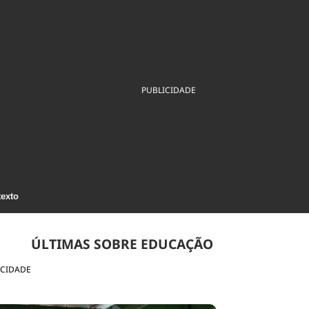
ios
Cultura
Podcast
Economia
Política
ral
Educação
Saúde
Tecnologia
Infraestrutura
Tempo
Internacional
mento
Meio Ambiente
PUBLICIDADE
texto
ÚLTIMAS SOBRE EDUCAÇÃO
ICIDADE