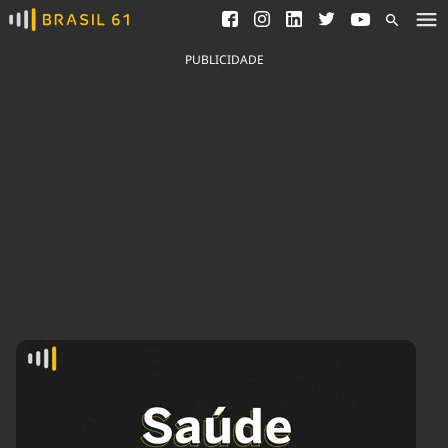
Ver todas as notícias
Saneamento
Podcasts
Indicadores
PUBLICIDADE
Área do comunicador
Bioinsumos
Publicidade Legal
Blog
Brasil Mineral
Fique por dentro do
Congresso Nacional e
Quem somos
nossos líderes.
Expediente
Acesse
Trabalhe no Brasil 61
Contato
Agronegócios
Comportamento
Meio Ambiente
Brasil
Cultura
Podcast
Brasil Mineral
Economia
Política
Ciência &
Educação
Saúde