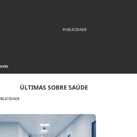
ios
Cultura
Podcast
Economia
Política
ral
Educação
Saúde
Tecnologia
Infraestrutura
Tempo
PUBLICIDADE
Internacional
mento
Meio Ambiente
texto
ÚLTIMAS SOBRE SAÚDE
UBLICIDADE