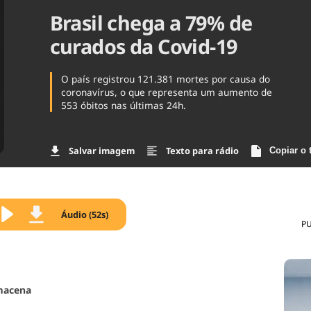
Brasil chega a 79% de
Agronegóc
Brasil
curados da Covid-19
Brasil Mine
Ciência & 
Cinema
O país registrou 121.381 mortes por causa do
Comporta
coronavírus, o que representa um aumento de
553 óbitos nas últimas 24h.
Salvar imagem
Texto para rádio
Copiar o 
Áudio (52s)
P
macena