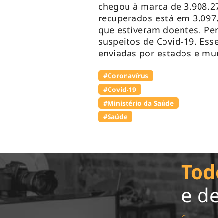
chegou à marca de 3.908.2
recuperados está em 3.097.
que estiveram doentes. Pe
suspeitos de Covid-19. Es
enviadas por estados e mun
#Coronavírus
#Covid-19
#Ministério da Saúde
#Saúde
Tod
e d