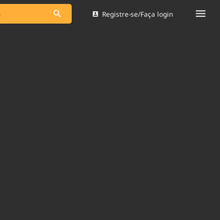
Registre-se/Faça login
s as notícias
Saneamento
s
Indicadores
 comunicador
Bioinsumos
ade Legal
Blog
Brasil Mineral
Quem somos
dentro do
Nacional e
Expediente
res.
Trabalhe no Brasil 61
Contato