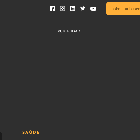
Ver toda
Podcast
PUBLICIDADE
Área do
Publicid
Fique por 
Congresso 
nossos líde
Acesse
SAÚDE