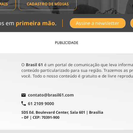
MAIS
CADASTRO DE MÍDIAS
dos em
primeira mão
.
Assine a newsletter
PUBLICIDADE
O
Brasil 61
é um portal de comunicação que leva informaç
conteúdo particularizado para sua região. Trazemos as pr
você. Todo o nosso conteúdo é gratuito e de livre reprod
contato@brasil61.com
61 2109 9000
SDS Ed. Boulevard Center, Sala 601 | Brasília
– DF | CEP: 70391-900