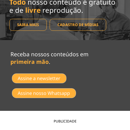
Todo
nosso conteúdo é gratuito
e de
livre
reprodução.
SAIBA MAIS
CADASTRO DE MÍDIAS
Receba nossos conteúdos em
primeira mão
.
Assine a newsletter
Assine nosso Whatsapp
PUBLICIDADE