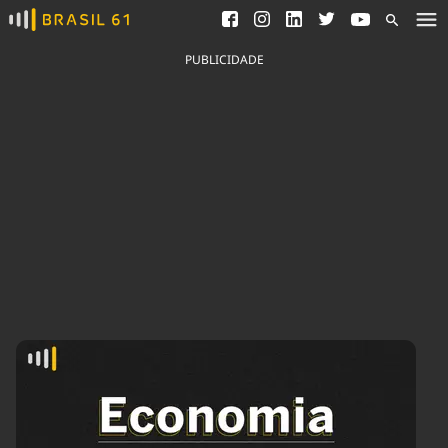
Ver todas as notícias
Saneamento
Podcasts
Indicadores
PUBLICIDADE
Área do comunicador
Bioinsumos
Publicidade Legal
Blog
Brasil Mineral
Fique por dentro do
Congresso Nacional e
Quem somos
nossos líderes.
Expediente
Acesse
Trabalhe no Brasil 61
Contato
Agronegócios
Comportamento
Meio Ambiente
Brasil
Cultura
Podcast
Brasil Mineral
Economia
Política
Ciência &
Educação
Saúde