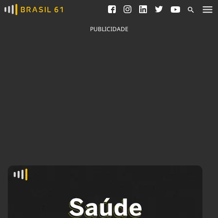
Ver todas as notícias
Saneamento
Podcasts
Indicadores
PUBLICIDADE
Área do comunicador
Bioinsumos
Publicidade Legal
Blog
Brasil Mineral
Fique por dentro do
Congresso Nacional e
Quem somos
nossos líderes.
Expediente
Acesse
Trabalhe no Brasil 61
Contato
Agronegócios
Comportamento
Meio Ambiente
Brasil
Cultura
Podcast
Brasil Mineral
Economia
Política
Ciência &
Educação
Saúde