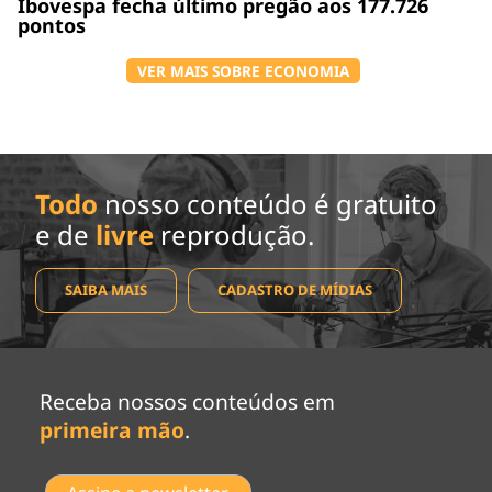
Ibovespa fecha último pregão aos 177.726
pontos
VER MAIS SOBRE ECONOMIA
Todo
nosso conteúdo é gratuito
e de
livre
reprodução.
SAIBA MAIS
CADASTRO DE MÍDIAS
Receba nossos conteúdos em
primeira mão
.