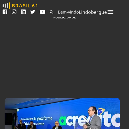
Ver todas as notícias
Saneamento
Lindobergue
Bem-vindo
Podcasts
Indicadores
PUBLICIDADE
Área do comunicador
Bioinsumos
Publicidade Legal
Blog
Sair da plataforma
Brasil Mineral
Quem somos
Fique por dentro do
Congresso Nacional e
Expediente
nossos líderes.
Trabalhe no Brasil 61
Acesse
Contato
Agronegócios
Comportamento
Meio Ambiente
Brasil
Cultura
Podcast
Brasil Mineral
Economia
Política
Ciência &
Educação
Saúde