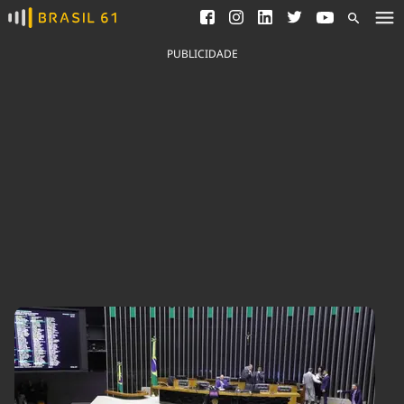
Ver todas as notícias
Saneamento
Podcasts
Indicadores
PUBLICIDADE
Área do comunicador
Bioinsumos
Publicidade Legal
Blog
Brasil Mineral
Fique por dentro do
Congresso Nacional e
Quem somos
nossos líderes.
Expediente
Acesse
Trabalhe no Brasil 61
Contato
Agronegócios
Comportamento
Meio Ambiente
Brasil
Cultura
Podcast
Brasil Mineral
Economia
Política
Ciência &
Educação
Saúde