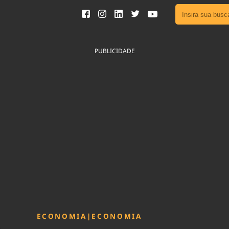
Ver toda
Podcast
PUBLICIDADE
Área do
Publicid
Sair da 
Fique por 
Congresso 
nossos líde
Acesse
ECONOMIA
|
ECONOMIA