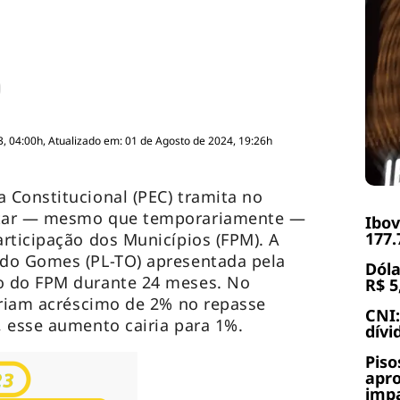
, 04:00h, Atualizado em: 01 de Agosto de 2024, 19:26h
 Constitucional (PEC) tramita no
ntar — mesmo que temporariamente —
Ibov
177.
rticipação dos Municípios (FPM). A
do Gomes (PL-TO) apresentada pela
Dóla
o do FPM durante 24 meses. No
R$ 5
eriam acréscimo de 2% no repasse
CNI:
 esse aumento cairia para 1%.
dívi
Piso
apr
impa