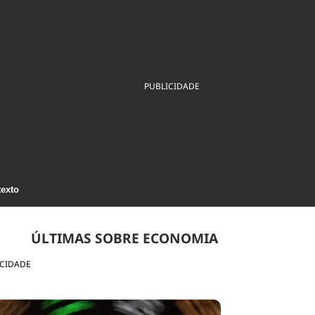
ios
Cultura
Podcast
Economia
Política
ral
Educação
Saúde
Tecnologia
Infraestrutura
Tempo
Internacional
PUBLICIDADE
mento
Meio Ambiente
texto
ÚLTIMAS SOBRE ECONOMIA
ICIDADE