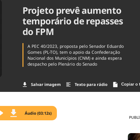
Projeto prevê aumento
Agronegóc
Brasil
temporário de repasses
Brasil Mine
Ciência & 
do FPM
Cinema
Comporta
A PEC 40/2023, proposta pelo Senador Eduardo
Gomes (PL-TO), tem o apoio da Confederação
Nacional dos Municípios (CNM) e ainda espera
despacho pelo Plenário do Senado
Salvar imagem
Texto para rádio
Copiar o 
Áudio (03:12s)
PUBL