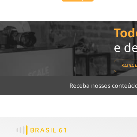
Tod
e d
SAIBA 
Receba nossos conteú