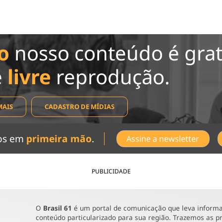
o
nosso conteúdo é grat
e
livre
reprodução.
MAIS
CADASTRO DE MÍDIAS
dos em
primeira mão
.
Assine a newsletter
PUBLICIDADE
O
Brasil 61
é um portal de comunicação que leva informaç
conteúdo particularizado para sua região. Trazemos as pr