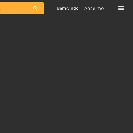
Anselmo
Bem-vindo
s as notícias
Saneamento
s
Indicadores
 comunicador
Bioinsumos
ade Legal
Blog
plataforma
Brasil Mineral
Quem somos
Expediente
dentro do
Nacional e
Trabalhe no Brasil 61
res.
Contato