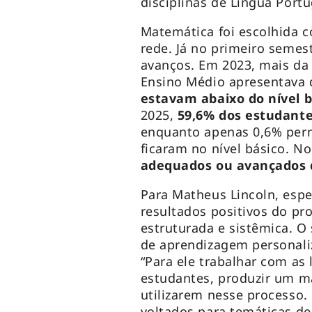
disciplinas de Língua Port
Matemática foi escolhida c
rede. Já no primeiro semes
avanços. Em 2023, mais da
Ensino Médio apresentava 
estavam abaixo do nível b
2025,
59,6% dos estudante
enquanto apenas 0,6% per
ficaram no nível básico. No
adequados ou avançados d
Para Matheus Lincoln, espe
resultados positivos do p
estruturada e sistêmica. O
de aprendizagem personali
“Para ele trabalhar com as
estudantes, produzir um ma
utilizarem nesse processo. 
voltados para temáticas de 