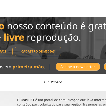
o
nosso conteúdo é grat
e
livre
reprodução.
MAIS
CADASTRO DE MÍDIAS
dos em
primeira mão
.
Assine a newsletter
PUBLICIDADE
O
Brasil 61
é um portal de comunicação que leva informaç
conteúdo particularizado para sua região. Trazemos as pr