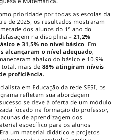
uguesa e Matemática.
omo prioridade por todas as escolas da
tre de 2025, os resultados mostraram
 metade dos alunos do 1º ano do
defasagem na disciplina –
21,2%
ásico e 31,5% no nível básico
. Em
s alcançaram o nível adequado
,
maneceram abaixo do básico e 10,9%
 total, mais de
88% atingiram níveis
e proficiência.
cialista em Educação da rede SESI, os
rograma refletem sua abordagem
 sucesso se deve à oferta de um módulo
zada focado na formação do professor,
 lacunas de aprendizagem dos
terial específico para os alunos
Era um material didático e projetos
interesse da juventude”, explica.