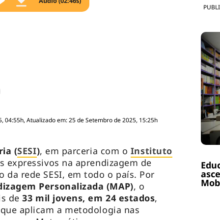
Áudio (02:46s)
PUBL
, 04:55h, Atualizado em: 25 de Setembro de 2025, 15:25h
ia (
SESI
)
, em parceria com o
Instituto
dos expressivos na aprendizagem de
Educ
asce
 da rede SESI, em todo o país. Por
Mobi
dizagem Personalizada (MAP)
, o
is de
33 mil jovens, em 24 estados
,
 que aplicam a metodologia nas