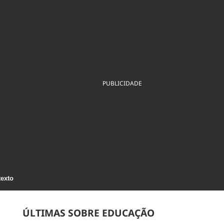
ios
Cultura
Podcast
Economia
Política
ral
Educação
Saúde
Tecnologia
Infraestrutura
Tempo
Internacional
mento
Meio Ambiente
PUBLICIDADE
texto
ÚLTIMAS SOBRE EDUCAÇÃO