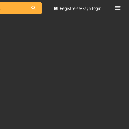
Registre-se/Faça login
s as notícias
Saneamento
s
Indicadores
 comunicador
Bioinsumos
ade Legal
Blog
Brasil Mineral
Quem somos
dentro do
Nacional e
Expediente
res.
Trabalhe no Brasil 61
Contato