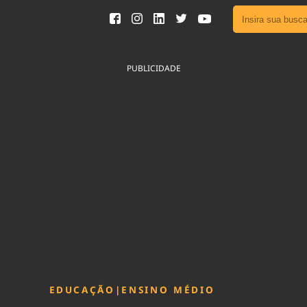
Ver toda
Podcast
PUBLICIDADE
Área do
Publicid
Fique por 
Congresso 
nossos líde
Acesse
EDUCAÇÃO
|
ENSINO MÉDIO