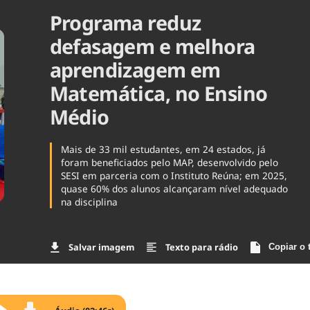
Programa reduz
Agronegóc
Brasil
defasagem e melhora
Brasil Mine
Ciência & 
aprendizagem em
Cinema
Matemática, no Ensino
Comporta
Médio
Mais de 33 mil estudantes, em 24 estados, já
foram beneficiados pelo MAP, desenvolvido pelo
SESI em parceria com o Instituto Reúna; em 2025,
quase 60% dos alunos alcançaram nível adequado
na disciplina
Salvar imagem
Texto para rádio
Copiar o 