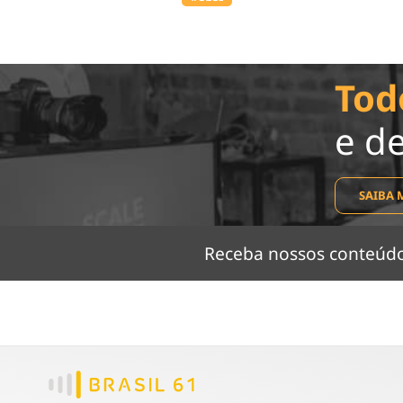
Tod
e d
SAIBA 
Receba nossos conteú