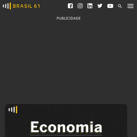
Ver todas as notícias
Saneamento
Podcasts
Indicadores
PUBLICIDADE
Área do comunicador
Bioinsumos
Publicidade Legal
Blog
Brasil Mineral
Fique por dentro do
Congresso Nacional e
Quem somos
nossos líderes.
Expediente
Acesse
Trabalhe no Brasil 61
Contato
Agronegócios
Comportamento
Meio Ambiente
Brasil
Cultura
Podcast
Brasil Mineral
Economia
Política
Ciência &
Educação
Saúde