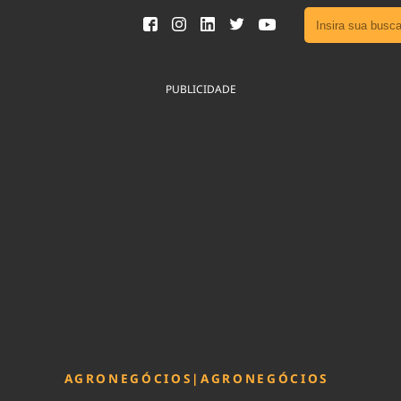
Ver toda
Podcast
PUBLICIDADE
Área do
Publicid
Fique por 
Congresso 
nossos líde
Acesse
AGRONEGÓCIOS
|
AGRONEGÓCIOS