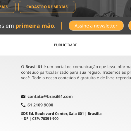
MAIS
CADASTRO DE MÍDIAS
dos em
primeira mão
.
Assine a newsletter
PUBLICIDADE
O
Brasil 61
é um portal de comunicação que leva informaç
conteúdo particularizado para sua região. Trazemos as pr
você. Todo o nosso conteúdo é gratuito e de livre reprod
contato@brasil61.com
61 2109 9000
SDS Ed. Boulevard Center, Sala 601 | Brasília
– DF | CEP: 70391-900