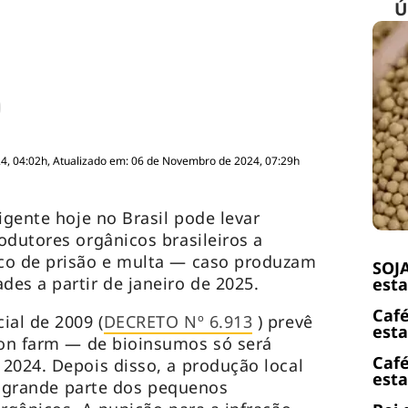
Ú
4, 04:02h, Atualizado em: 06 de Novembro de 2024, 07:29h
igente hoje no Brasil pode levar
odutores orgânicos brasileiros a
co de prisão e multa — caso produzam
SOJA
es a partir de janeiro de 2025.
esta
Café
ial de 2009 (
DECRETO Nº 6.913
) prevê
esta
on farm
— de bioinsumos só será
Café
2024. Depois disso, a produção local
esta
ar grande parte dos pequenos