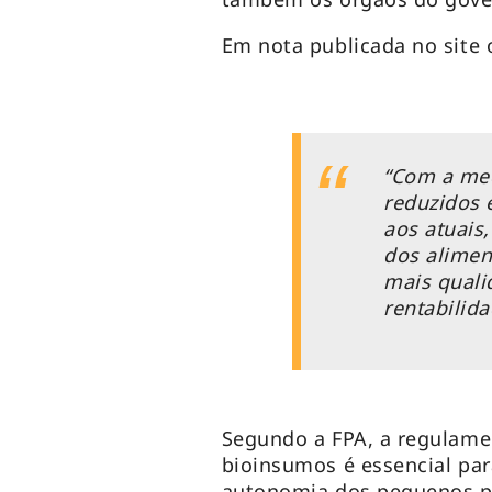
Em nota publicada no site o
“Com a med
reduzidos 
aos atuais
dos alimen
mais quali
rentabilid
Segundo a FPA, a regulam
bioinsumos é essencial par
autonomia dos pequenos pr