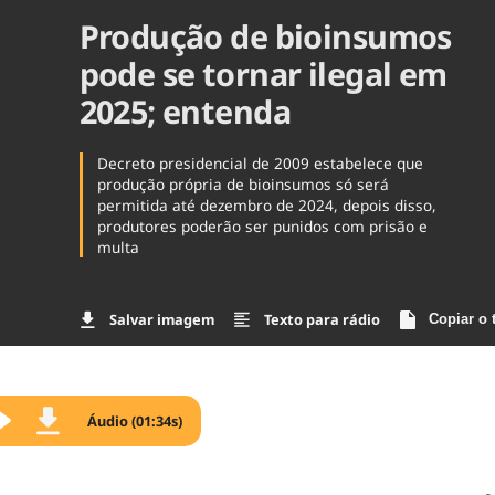
Produção de bioinsumos
Agronegóc
Brasil
pode se tornar ilegal em
Brasil Mine
Ciência & 
2025; entenda
Cinema
Comporta
Decreto presidencial de 2009 estabelece que
produção própria de bioinsumos só será
permitida até dezembro de 2024, depois disso,
produtores poderão ser punidos com prisão e
multa
Salvar imagem
Texto para rádio
Copiar o 
Áudio (01:34s)