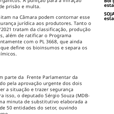
orgânicos. A punição para a infração
Boi 
esta
de prisão e multa.
SOJA
mitam na Câmara podem contornar esse
esta
gurança jurídica aos produtores. Tanto o
2021 tratam da classificação, produção
, além de ratificar o Programa
untamente com o PL 3668, que ainda
 que define os bioinsumos e separa os
uímicos.
m parte da Frente Parlamentar da
ndo pela aprovação urgente dos dois
er a situação e trazer segurança
ara isso, o deputado Sérgio Souza (MDB-
ma minuta de substitutivo elaborada a
de 50 entidades do setor, ouvindo
rno.