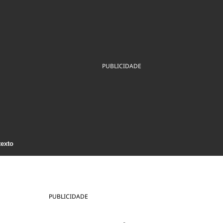
ios
Cultura
Podcast
Economia
Política
ral
Educação
Saúde
Tecnologia
Infraestrutura
Tempo
Internacional
mento
Meio Ambiente
PUBLICIDADE
texto
PUBLICIDADE