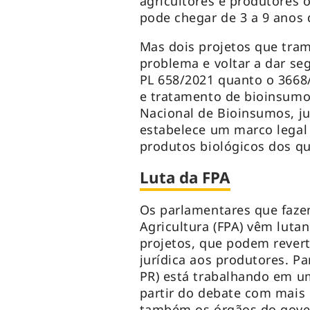
agricultores e produtores 
pode chegar de 3 a 9 anos 
Mas dois projetos que tra
problema e voltar a dar se
PL 658/2021 quanto o 3668/
e tratamento de bioinsumos
Nacional de Bioinsumos, j
estabelece um marco legal
produtos biológicos dos q
Luta da FPA
Os parlamentares que faze
Agricultura (FPA) vêm luta
projetos, que podem revert
jurídica aos produtores. P
PR) está trabalhando em u
partir do debate com mais 
também os órgãos do gove