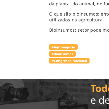
da planta, do animal, de fo
O que são bioinsumos: en
utilizados na agricultura
Bioinsumos: setor pode mov
#Agronegócio
#Bioinsumos
#Congresso Nacional
Tod
e d