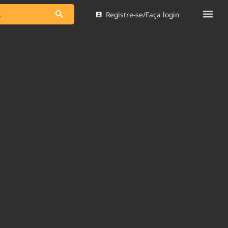
Registre-se/Faça login
s as notícias
Saneamento
s
Indicadores
 comunicador
Bioinsumos
ade Legal
Blog
Brasil Mineral
Quem somos
dentro do
Nacional e
Expediente
res.
Trabalhe no Brasil 61
Contato