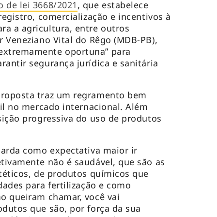
o de lei 3668/2021
, que estabelece
registro, comercialização e incentivos à
a a agricultura, entre outros
or Veneziano Vital do Rêgo (MDB-PB),
“extremamente oportuna” para
antir segurança jurídica e sanitária
proposta traz um regramento bem
sil no mercado internacional. Além
nsição progressiva do uso de produtos
.
guarda como expectativa maior ir
etivamente não é saudável, que são as
ntéticos, de produtos químicos que
dades para fertilização e como
mo queiram chamar, você vai
odutos que são, por força da sua