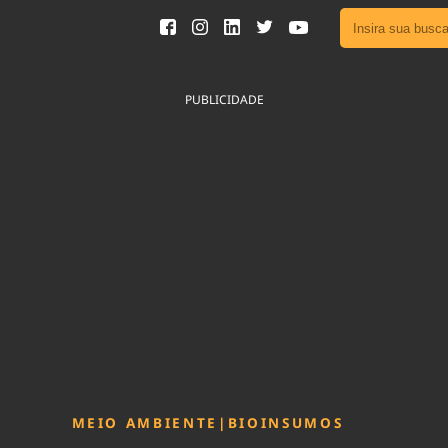
Ver toda
Podcast
PUBLICIDADE
Área do
Publicid
Fique por 
Congresso 
nossos líde
Acesse
MEIO AMBIENTE
|
BIOINSUMOS