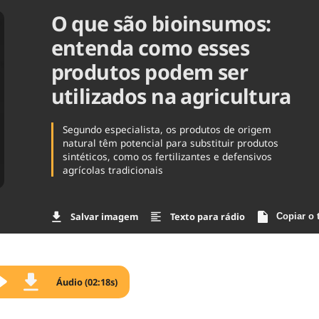
O que são bioinsumos:
Agronegóc
Brasil
entenda como esses
Brasil Mine
Ciência & 
produtos podem ser
Cinema
utilizados na agricultura
Comporta
Segundo especialista, os produtos de origem
natural têm potencial para substituir produtos
sintéticos, como os fertilizantes e defensivos
agrícolas tradicionais
Salvar imagem
Texto para rádio
Copiar o 
Áudio (02:18s)