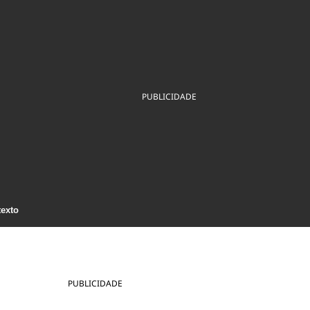
ios
Cultura
Podcast
Economia
Política
ral
Educação
Saúde
Tecnologia
Infraestrutura
Tempo
Internacional
mento
Meio Ambiente
PUBLICIDADE
texto
PUBLICIDADE