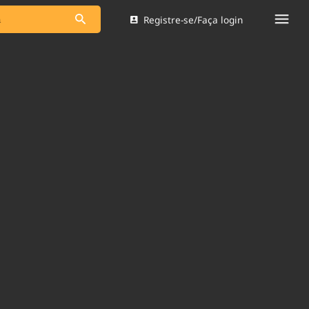
Registre-se/Faça login
s as notícias
Saneamento
s
Indicadores
 comunicador
Bioinsumos
ade Legal
Blog
Brasil Mineral
Quem somos
dentro do
Nacional e
Expediente
res.
Trabalhe no Brasil 61
Contato