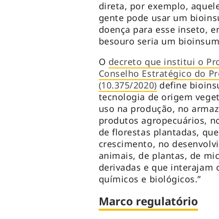
direta, por exemplo, aquel
gente pode usar um bioins
doença para esse inseto, 
besouro seria um bioinsumo
O
decreto que institui o P
Conselho Estratégico do P
(10.375/2020)
define bioins
tecnologia de origem veget
uso na produção, no arma
produtos agropecuários, n
de florestas plantadas, qu
crescimento, no desenvolv
animais, de plantas, de mi
derivadas e que interajam 
químicos e biológicos.”
Marco regulatório