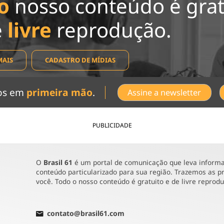
o
nosso conteúdo é grat
e
livre
reprodução.
MAIS
CADASTRO DE MÍDIAS
dos em
primeira mão
.
Assine a newsletter
PUBLICIDADE
O
Brasil 61
é um portal de comunicação que leva informaç
conteúdo particularizado para sua região. Trazemos as pr
você. Todo o nosso conteúdo é gratuito e de livre reprod
contato@brasil61.com