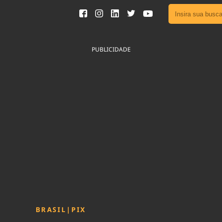
Ver toda
Podcast
PUBLICIDADE
Área do
Publicid
Fique por 
Congresso 
nossos líde
Acesse
BRASIL
|
PIX