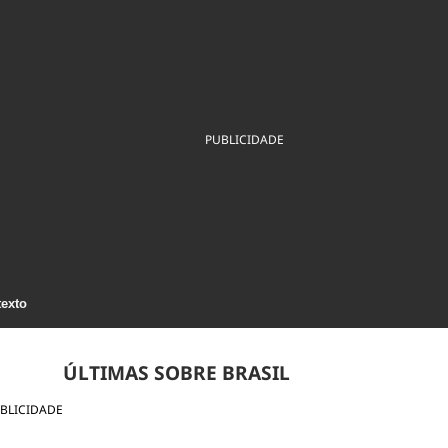
ios
Cultura
Podcast
Economia
Política
ral
Educação
Saúde
Tecnologia
Infraestrutura
Tempo
Internacional
mento
Meio Ambiente
PUBLICIDADE
texto
ÚLTIMAS SOBRE BRASIL
BLICIDADE