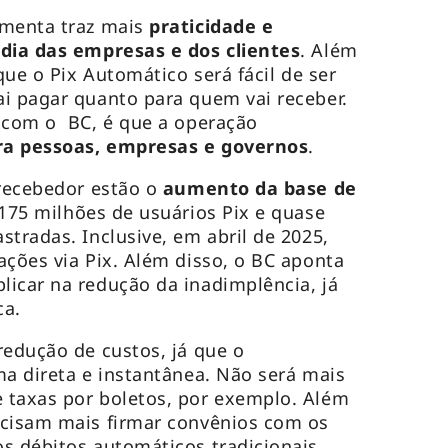
amenta traz mais
praticidade e
 dia das empresas e dos clientes
. Além
 que o Pix Automático será fácil de ser
i pagar quanto para quem vai receber.
o com o BC, é que a operação
ara pessoas, empresas e governos
.
 recebedor estão o
aumento da base de
175 milhões de usuários Pix e quase
stradas. Inclusive, em abril de 2025,
ações via Pix. Além disso, o BC aponta
icar na redução da inadimplência, já
ca.
redução de custos, já que o
ma direta e instantânea. Não será mais
 taxas por boletos, por exemplo. Além
ecisam mais firmar convênios com os
s débitos automáticos tradicionais.