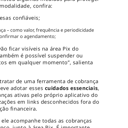
 modalidade, confira:
sas confiáveis;
ça – como valor, frequência e periodicidade
confirmar o agendamento;
ão ficar visíveis na área Pix do
 também é possível suspender ou
tos em qualquer momento”, salienta
 tratar de uma ferramenta de cobrança
eve adotar esses
cuidados essenciais
,
ças ativas pelo próprio aplicativo do
izações em links desconhecidos fora do
ição financeira.
 ele acompanhe todas as cobranças
anco, junto à área Pix. É importante