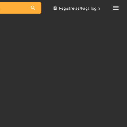
Registre-se/Faça login
s as notícias
Saneamento
s
Indicadores
 comunicador
Bioinsumos
ade Legal
Blog
Brasil Mineral
Quem somos
dentro do
Nacional e
Expediente
res.
Trabalhe no Brasil 61
Contato