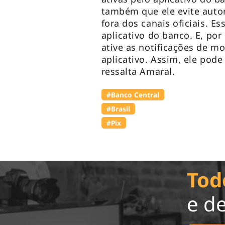
também que ele evite autor
fora dos canais oficiais. Es
aplicativo do banco. E, po
ative as notificações de 
aplicativo. Assim, ele pod
ressalta Amaral.
#Banco Central
#Brasil
#Pix
Tod
e d