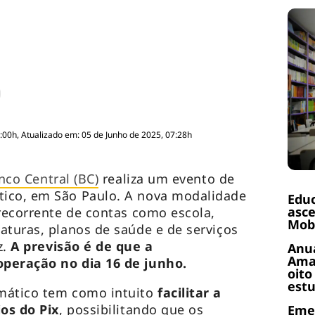
:00h, Atualizado em: 05 de Junho de 2025, 07:28h
nco Central (BC)
realiza um evento de
ico, em São Paulo. A nova modalidade
Educ
asce
 recorrente de contas como escola,
Mobi
aturas, planos de saúde e de serviços
z.
A previsão é de que a
Anuá
Amaz
peração no dia 16 de junho.
oito
estu
mático tem como intuito
facilitar a
ios do Pix
, possibilitando que os
Emen