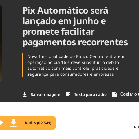
Pix Automático será
Agronegóc
Brasil
lançado em junho e
Brasil Mine
Ciência & 
promete facilitar
Cinema
pagamentos recorrentes
Comporta
Nova funcionalidade do Banco Central entra em
operação no dia 16 e deve substituir o débito
automático com mais controle, praticidade e
segurança para consumidores e empresas
Salvar imagem
Texto para rádio
Copiar o 
Áudio (02:54s)
PU