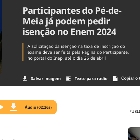
Participantes do Pé-de-
Agronegóc
Brasil
Meia já podem pedir
Brasil Mine
Ciência & 
isenção no Enem 2024
Cinema
Comporta
A solicitação da isenção na taxa de inscrição do
exame deve ser feita pela Página do Participante,
no portal do Inep, até o dia 26 de abril
Salvar imagem
Texto para rádio
Copiar o 
Áudio (02:36s)
PUBL