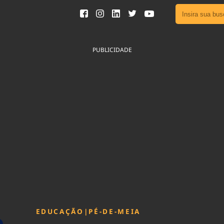
Ver toda
Podcast
PUBLICIDADE
Área do
Publicid
Sair da 
Fique por 
Congresso 
nossos líde
Acesse
EDUCAÇÃO
|
PÉ-DE-MEIA