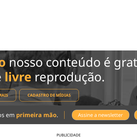
o
nosso conteúdo é grat
e
livre
reprodução.
MAIS
CADASTRO DE MÍDIAS
dos em
primeira mão
.
Assine a newsletter
PUBLICIDADE