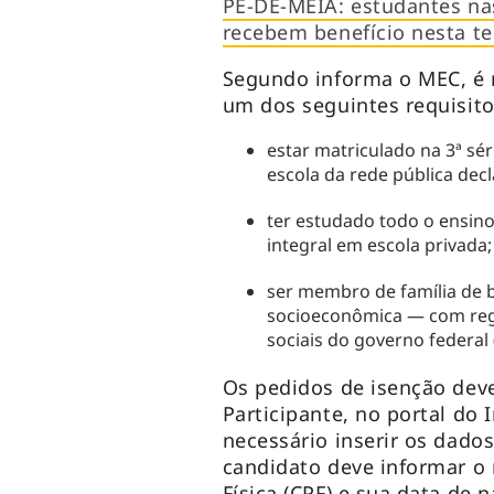
PÉ-DE-MEIA: estudantes na
recebem benefício nesta ter
Segundo informa o MEC, é n
um dos seguintes requisitos
estar matriculado na 3ª sé
escola da rede pública dec
ter estudado todo o ensin
integral em escola privada
ser membro de família de b
socioeconômica — com reg
sociais do governo federa
Os pedidos de isenção deve
Participante, no portal do 
necessário inserir os dados
candidato deve informar o
Física (CPF) e sua data de