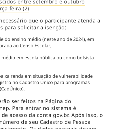
scidos entre setembro e outubro
ça-feira (2)
ecessário que o participante atenda a
 para solicitar a isenção:
rie do ensino médio (neste ano de 2024), em
larada ao Censo Escolar;
o médio em escola pública ou como bolsista
;
aixa renda em situação de vulnerabilidade
istro no Cadastro Único para programas
l (CadÚnico).
rão ser feitos na Página do
Inep. Para entrar no sistema é
 de acesso da conta gov.br. Após isso, o
 número de seu Cadastro de Pessoa
 nascimento. Os dados pessoais devem