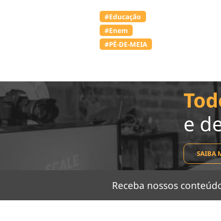
#Educação
#Enem
#PÉ-DE-MEIA
Tod
e d
SAIBA 
Receba nossos conteú