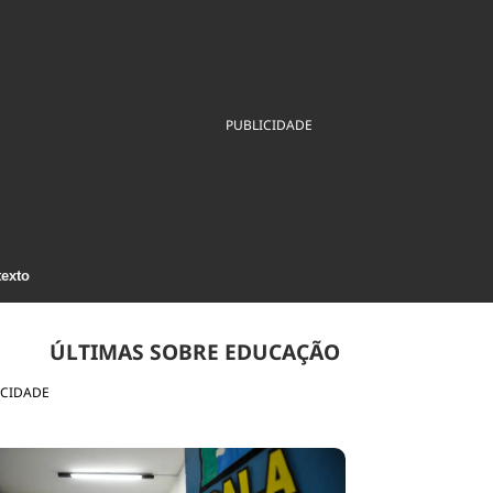
ios
Cultura
Podcast
Economia
Política
ral
Educação
Saúde
Tecnologia
Infraestrutura
Tempo
Internacional
PUBLICIDADE
mento
Meio Ambiente
texto
ÚLTIMAS SOBRE EDUCAÇÃO
ICIDADE