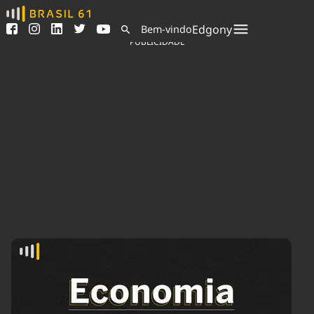
Ver todas as notícias
Saneamento
Edgony
Bem-vindo
Podcasts
Indicadores
PUBLICIDADE
Área do comunicador
Bioinsumos
Publicidade Legal
Blog
Sair da plataforma
Brasil Mineral
Quem somos
Fique por dentro do
Congresso Nacional e
Expediente
nossos líderes.
Trabalhe no Brasil 61
Acesse
Contato
Agronegócios
Comportamento
Meio Ambiente
Brasil
Cultura
Podcast
Brasil Mineral
Economia
Política
Ciência &
Educação
Saúde