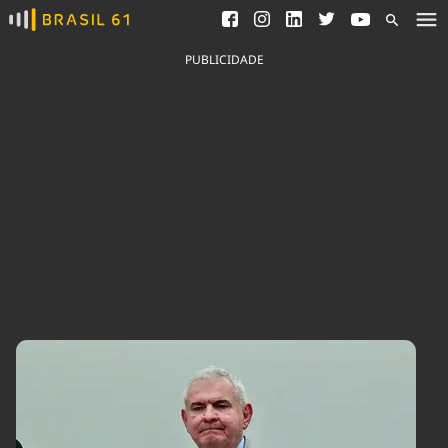
Ver todas as notícias
Saneamento
Podcasts
Indicadores
PUBLICIDADE
Área do comunicador
Bioinsumos
Publicidade Legal
Blog
Brasil Mineral
Fique por dentro do
Congresso Nacional e
Quem somos
nossos líderes.
Expediente
Acesse
Trabalhe no Brasil 61
Contato
Agronegócios
Comportamento
Meio Ambiente
Brasil
Cultura
Podcast
Brasil Mineral
Economia
Política
Ciência &
Educação
Saúde