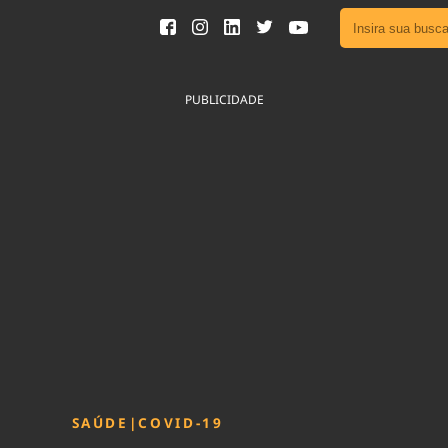
Ver toda
Podcast
PUBLICIDADE
Área do
Publicid
Fique por 
Congresso 
nossos líde
Acesse
SAÚDE
|
COVID-19