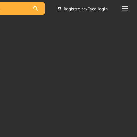
Registre-se/Faça login
s as notícias
Saneamento
s
Indicadores
 comunicador
Bioinsumos
ade Legal
Blog
Brasil Mineral
Quem somos
dentro do
Nacional e
Expediente
res.
Trabalhe no Brasil 61
Contato