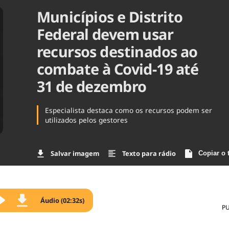
Municípios e Distrito
Agronegóc
Brasil
Federal devem usar
Brasil Mine
Ciência & 
recursos destinados ao
Cinema
combate à Covid-19 até
Comporta
31 de dezembro
Especialista destaca como os recursos podem ser
utilizados pelos gestores
Salvar imagem
Texto para rádio
Copiar o 
Áudio (02:32s)
P