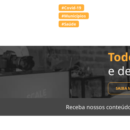
#Covid-19
#Municípios
#Saúde
Tod
e d
SAIBA 
Receba nossos conteú