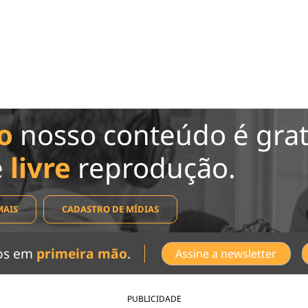
o
nosso conteúdo é grat
e
livre
reprodução.
MAIS
CADASTRO DE MÍDIAS
dos em
primeira mão
.
Assine a newsletter
PUBLICIDADE