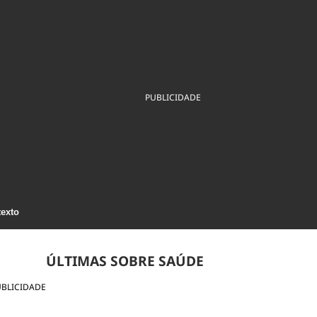
ios
Cultura
Podcast
Economia
Política
ral
Educação
Saúde
Tecnologia
Infraestrutura
Tempo
Internacional
mento
Meio Ambiente
PUBLICIDADE
texto
ÚLTIMAS SOBRE SAÚDE
UBLICIDADE