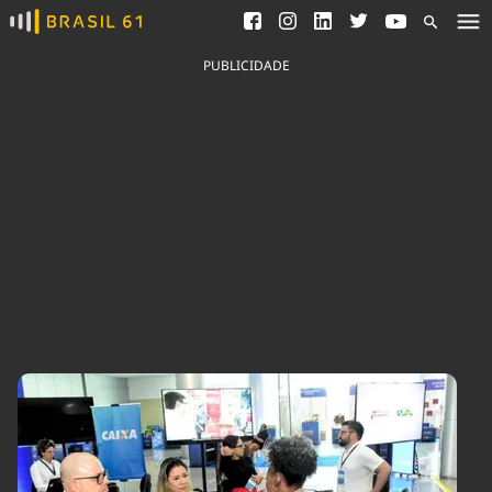
Ver todas as notícias
Saneamento
Podcasts
Indicadores
PUBLICIDADE
Área do comunicador
Bioinsumos
Publicidade Legal
Blog
Brasil Mineral
Fique por dentro do
Congresso Nacional e
Quem somos
nossos líderes.
Expediente
Acesse
Trabalhe no Brasil 61
Contato
Agronegócios
Comportamento
Meio Ambiente
Brasil
Cultura
Podcast
Brasil Mineral
Economia
Política
Ciência &
Educação
Saúde