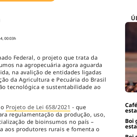
Ú
4, 00:03h
ado Federal, o projeto que trata da
sumos na agropecuária agora aguarda
ida, na avalição de entidades ligadas
ão da Agricultura e Pecuária do Brasil
ão tecnológica e sustentabilidade ao
Café
 o
Projeto de Lei 658/2021
- que
esta
para regulamentação da produção, uso,
Boi 
cialização de bioinsumos no país –
esta
a aos produtores rurais e fomenta o
Boi 