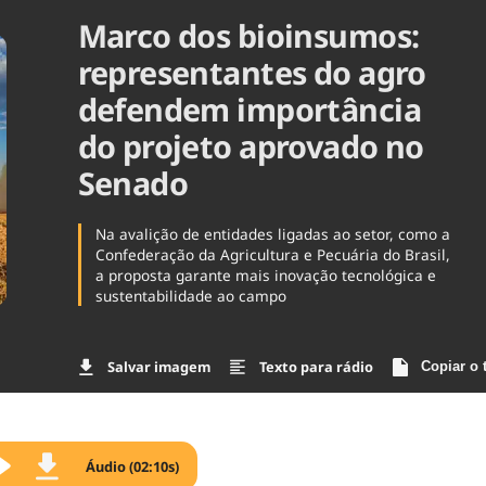
Marco dos bioinsumos:
Agronegóc
Brasil
representantes do agro
Brasil Mine
Ciência & 
defendem importância
Cinema
do projeto aprovado no
Comporta
Senado
Na avalição de entidades ligadas ao setor, como a
Confederação da Agricultura e Pecuária do Brasil,
a proposta garante mais inovação tecnológica e
sustentabilidade ao campo
Salvar imagem
Texto para rádio
Copiar o 
Áudio (02:10s)