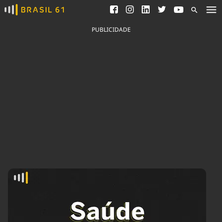
Ver todas as notícias
Saneamento
Podcasts
Indicadores
PUBLICIDADE
Área do comunicador
Bioinsumos
Publicidade Legal
Blog
Brasil Mineral
Fique por dentro do
Congresso Nacional e
Quem somos
nossos líderes.
Expediente
Acesse
Trabalhe no Brasil 61
Contato
Agronegócios
Comportamento
Meio Ambiente
Brasil
Cultura
Podcast
Brasil Mineral
Economia
Política
Ciência &
Educação
Saúde