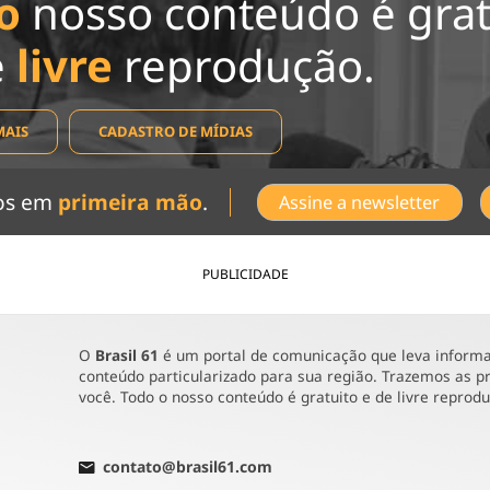
o
nosso conteúdo é grat
e
livre
reprodução.
MAIS
CADASTRO DE MÍDIAS
dos em
primeira mão
.
Assine a newsletter
PUBLICIDADE
O
Brasil 61
é um portal de comunicação que leva informaç
conteúdo particularizado para sua região. Trazemos as pr
você. Todo o nosso conteúdo é gratuito e de livre reprod
contato@brasil61.com