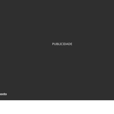
ios
Cultura
Podcast
Economia
Política
ral
Educação
Saúde
Tecnologia
Infraestrutura
Tempo
Internacional
mento
Meio Ambiente
PUBLICIDADE
texto