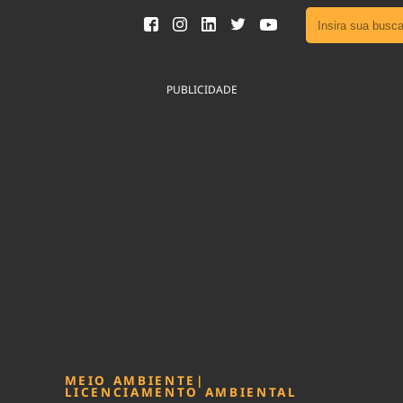
Ver toda
Podcast
PUBLICIDADE
Área do
Publicid
Fique por 
Congresso 
nossos líde
Acesse
MEIO AMBIENTE
|
LICENCIAMENTO AMBIENTAL