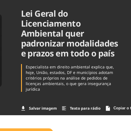
Agronegóc
Lei Geral do
Brasil
Brasil Mine
Licenciamento
Ciência & 
Ambiental quer
Cinema
Comporta
padronizar modalidades
e prazos em todo o país
Especialista em direito ambiental explica que,
hoje, União, estados, DF e municípios adotam
critérios próprios na análise de pedidos de
licenças ambientais, o que gera insegurança
jurídica
Salvar imagem
Texto para rádio
Copiar o 