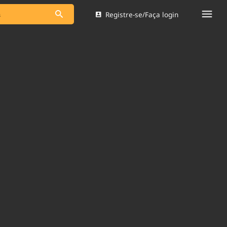
Registre-se/Faça login
s as notícias
Saneamento
s
Indicadores
 comunicador
Bioinsumos
ade Legal
Blog
Brasil Mineral
Quem somos
dentro do
Nacional e
Expediente
res.
Trabalhe no Brasil 61
Contato