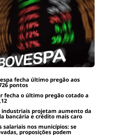
espa fecha último pregão aos
726 pontos
r fecha o último pregão cotado a
,12
 industriais projetam aumento da
da bancária e crédito mais caro
s salariais nos municípios: se
ovadas, proposições podem