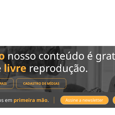
o
nosso conteúdo é grat
e
livre
reprodução.
MAIS
CADASTRO DE MÍDIAS
dos em
primeira mão
.
Assine a newsletter