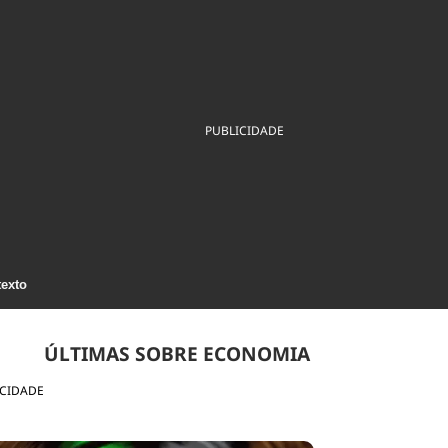
ios
Cultura
Podcast
Economia
Política
ral
Educação
Saúde
Tecnologia
Infraestrutura
Tempo
Internacional
mento
Meio Ambiente
PUBLICIDADE
texto
ÚLTIMAS SOBRE ECONOMIA
ICIDADE