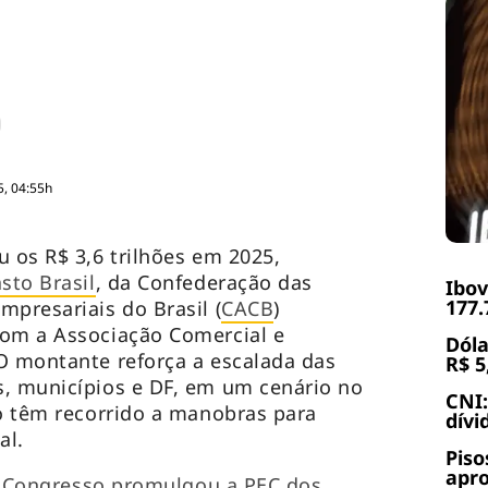
5, 04:55h
u os R$ 3,6 trilhões em 2025,
sto Brasil
, da Confederação das
Ibov
177.
mpresariais do Brasil (
CACB
)
com a Associação Comercial e
Dóla
O montante reforça a escalada das
R$ 5
s, municípios e DF, em um cenário no
CNI:
vo têm recorrido a manobras para
dívi
al.
Piso
apr
 Congresso promulgou a PEC dos