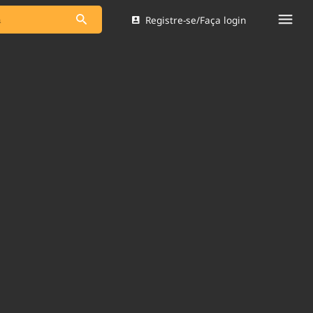
Registre-se/Faça login
s as notícias
Saneamento
s
Indicadores
 comunicador
Bioinsumos
ade Legal
Blog
Brasil Mineral
Quem somos
dentro do
Nacional e
Expediente
res.
Trabalhe no Brasil 61
Contato