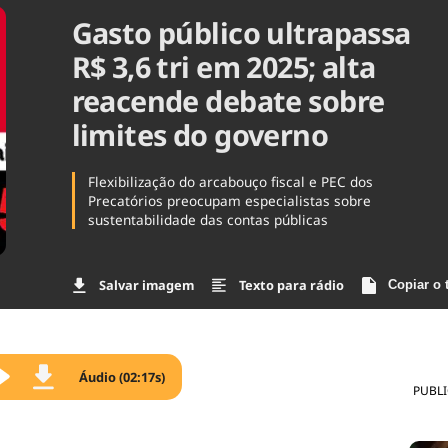
Gasto público ultrapassa
Agronegóc
Brasil
R$ 3,6 tri em 2025; alta
Brasil Mine
Ciência & 
reacende debate sobre
Cinema
limites do governo
Comporta
Flexibilização do arcabouço fiscal e PEC dos
Precatórios preocupam especialistas sobre
sustentabilidade das contas públicas
Salvar imagem
Texto para rádio
Copiar o 
Áudio (02:17s)
PUBL