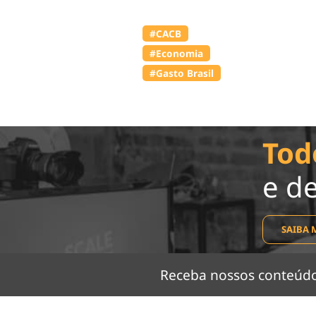
#⁠CACB
#Economia
#Gasto Brasil
Tod
e d
SAIBA 
Receba nossos conteú