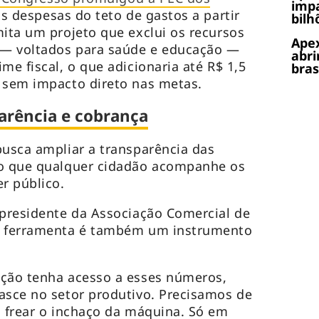
impa
as despesas do teto de gastos a partir
bilh
mita um projeto que exclui os recursos
Apex
l — voltados para saúde e educação —
abri
me fiscal, o que adicionaria até R$ 1,5
bras
 sem impacto direto nas metas.
arência e cobrança
busca ampliar a transparência das
do que qualquer cidadão acompanhe os
r público.
 presidente da Associação Comercial de
a ferramenta é também um instrumento
ação tenha acesso a esses números,
asce no setor produtivo. Precisamos de
a frear o inchaço da máquina. Só em