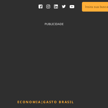
Ver toda
Podcast
PUBLICIDADE
Área do
Publicid
Fique por 
Congresso 
nossos líde
Acesse
ECONOMIA
|
GASTO BRASIL