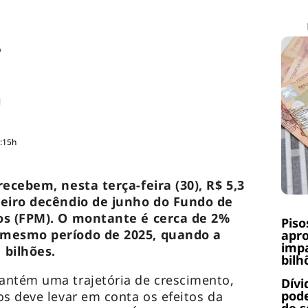
o
4:15h
recebem, nesta terça-feira (30), R$ 5,3
ceiro decêndio de junho do Fundo de
os (FPM). O montante é cerca de 2%
Piso
 mesmo período de 2025, quando a
apr
impa
 bilhões.
bilh
antém uma trajetória de crescimento,
Dívi
pode
os deve levar em conta os efeitos da