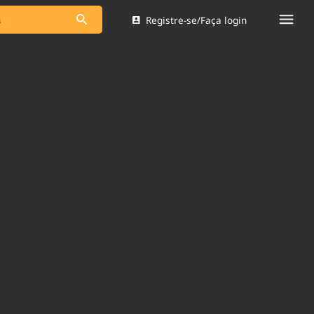
Registre-se/Faça login
s as notícias
Saneamento
s
Indicadores
 comunicador
Bioinsumos
ade Legal
Blog
Brasil Mineral
Quem somos
dentro do
Nacional e
Expediente
res.
Trabalhe no Brasil 61
Contato