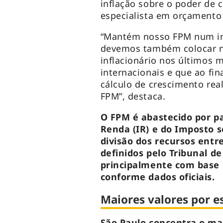
inflação sobre o poder de 
especialista em orçamento 
“Mantém nosso FPM num in
devemos também colocar n
inflacionário nos últimos 
internacionais e que ao fi
cálculo de crescimento rea
FPM”, destaca.
O FPM é abastecido por p
Renda (IR) e do Imposto so
divisão dos recursos entr
definidos pelo Tribunal d
principalmente com base 
conforme dados oficiais.
Maiores valores por e
São Paulo concentra o ma