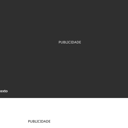
ios
Cultura
Podcast
Economia
Política
ral
Educação
Saúde
Tecnologia
Infraestrutura
Tempo
Internacional
mento
Meio Ambiente
PUBLICIDADE
texto
PUBLICIDADE