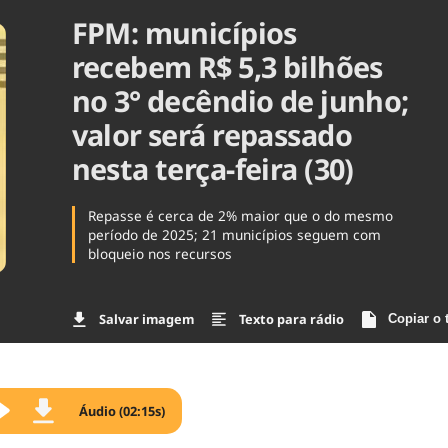
FPM: municípios
Agronegóc
Brasil
recebem R$ 5,3 bilhões
Brasil Mine
Ciência & 
no 3° decêndio de junho;
Cinema
valor será repassado
Comporta
nesta terça-feira (30)
Repasse é cerca de 2% maior que o do mesmo
período de 2025; 21 municípios seguem com
bloqueio nos recursos
Salvar imagem
Texto para rádio
Copiar o 
Áudio (02:15s)