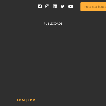
Ver toda
Podcast
PUBLICIDADE
Área do
Publicid
Fique por 
Congresso 
nossos líde
Acesse
FPM
|
FPM