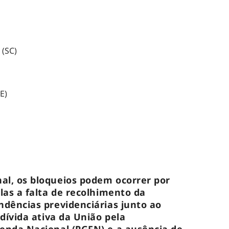
 (SC)
E)
al, os bloqueios podem ocorrer por
elas a falta de recolhimento da
ndências previdenciárias junto ao
 dívida ativa da União pela
zenda Nacional (PGFN) e a ausência de