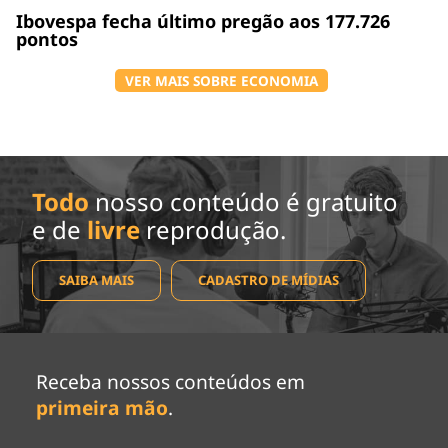
Ibovespa fecha último pregão aos 177.726
pontos
VER MAIS SOBRE ECONOMIA
Todo
nosso conteúdo é gratuito
e de
livre
reprodução.
SAIBA MAIS
CADASTRO DE MÍDIAS
Receba nossos conteúdos em
primeira mão
.