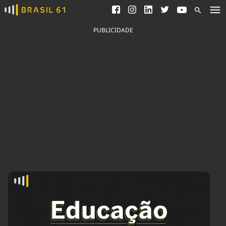
Ver todas as notícias
Saneamento
Podcasts
Indicadores
PUBLICIDADE
Área do comunicador
Bioinsumos
Publicidade Legal
Blog
Brasil Mineral
Fique por dentro do
Congresso Nacional e
Quem somos
nossos líderes.
Expediente
Acesse
Trabalhe no Brasil 61
Contato
Agronegócios
Comportamento
Meio Ambiente
Brasil
Cultura
Podcast
Brasil Mineral
Economia
Política
Ciência &
Educação
Saúde