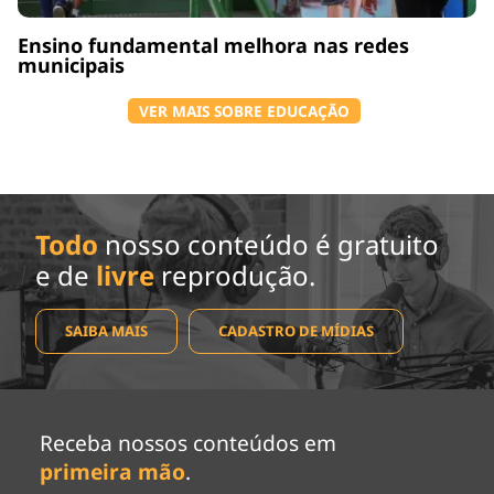
Ensino fundamental melhora nas redes
municipais
VER MAIS SOBRE EDUCAÇÃO
Todo
nosso conteúdo é gratuito
e de
livre
reprodução.
SAIBA MAIS
CADASTRO DE MÍDIAS
Receba nossos conteúdos em
primeira mão
.