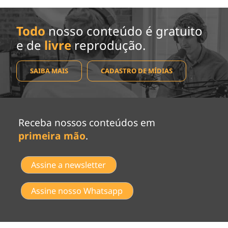
Todo
nosso conteúdo é gratuito
e de
livre
reprodução.
SAIBA MAIS
CADASTRO DE MÍDIAS
Receba nossos conteúdos em
primeira mão
.
Assine a newsletter
Assine nosso Whatsapp