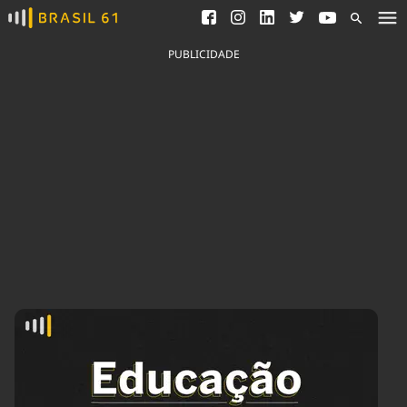
Ver todas as notícias
Saneamento
Podcasts
Indicadores
PUBLICIDADE
Área do comunicador
Bioinsumos
Publicidade Legal
Blog
Brasil Mineral
Fique por dentro do
Congresso Nacional e
Quem somos
nossos líderes.
Expediente
Acesse
Trabalhe no Brasil 61
Contato
Agronegócios
Comportamento
Meio Ambiente
Brasil
Cultura
Podcast
Brasil Mineral
Economia
Política
Ciência &
Educação
Saúde