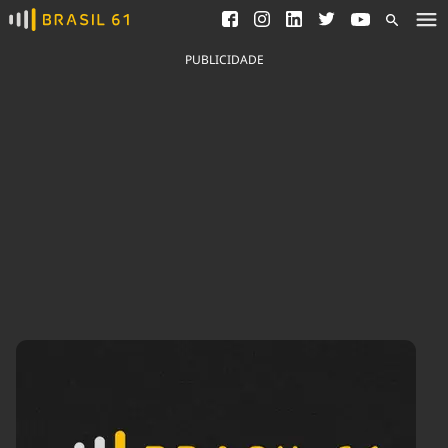
Ver todas as notícias
Saneamento
Podcasts
Indicadores
PUBLICIDADE
Área do comunicador
Bioinsumos
Publicidade Legal
Blog
Brasil Mineral
Fique por dentro do
Congresso Nacional e
Quem somos
nossos líderes.
Expediente
Acesse
Trabalhe no Brasil 61
Contato
Agronegócios
Comportamento
Meio Ambiente
Brasil
Cultura
Podcast
Brasil Mineral
Economia
Política
Ciência &
Educação
Saúde