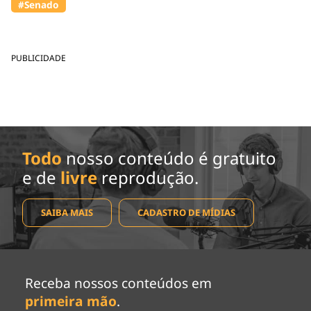
#Senado
PUBLICIDADE
Todo
nosso conteúdo é gratuito
e de
livre
reprodução.
SAIBA MAIS
CADASTRO DE MÍDIAS
Receba nossos conteúdos em
primeira mão
.