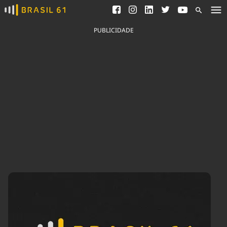
Ver todas as notícias
Saneamento
Podcasts
Indicadores
PUBLICIDADE
Área do comunicador
Bioinsumos
Publicidade Legal
Blog
Brasil Mineral
Fique por dentro do
Congresso Nacional e
Quem somos
nossos líderes.
Expediente
Acesse
Trabalhe no Brasil 61
Contato
Agronegócios
Comportamento
Meio Ambiente
Brasil
Cultura
Podcast
Brasil Mineral
Economia
Política
Ciência &
Educação
Saúde