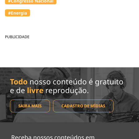
#Congresso Nacional
#Energia
PUBLICIDADE
Todo
nosso conteúdo é gratuito
e de
livre
reprodução.
SAIBA MAIS
CADASTRO DE MÍDIAS
Receba nossos conteúdos em