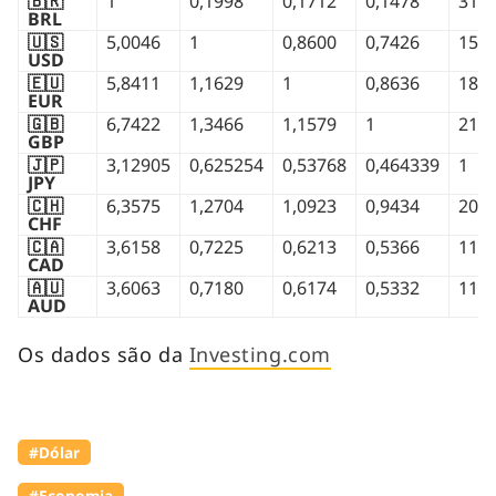
🇧🇷
1
0,1998
0,1712
0,1478
31,9
BRL
🇺🇸
5,0046
1
0,8600
0,7426
159,
USD
🇪🇺
5,8411
1,1629
1
0,8636
185,
EUR
🇬🇧
6,7422
1,3466
1,1579
1
215,
GBP
🇯🇵
3,12905
0,625254
0,53768
0,464339
1
JPY
🇨🇭
6,3575
1,2704
1,0923
0,9434
203,
CHF
🇨🇦
3,6158
0,7225
0,6213
0,5366
115,
CAD
🇦🇺
3,6063
0,7180
0,6174
0,5332
114,
AUD
Os dados são da
Investing.com
#Dólar
#Economia