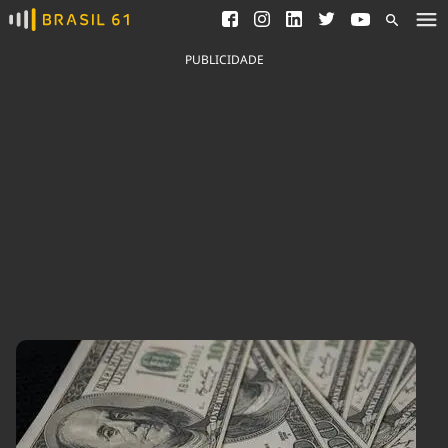
Ver todas as notícias
Saneamento
Podcasts
Indicadores
PUBLICIDADE
Área do comunicador
Bioinsumos
Publicidade Legal
Blog
Brasil Mineral
Fique por dentro do
Congresso Nacional e
Quem somos
nossos líderes.
Expediente
Acesse
Trabalhe no Brasil 61
Contato
Agronegócios
Comportamento
Meio Ambiente
Brasil
Cultura
Podcast
Brasil Mineral
Economia
Política
Ciência &
Educação
Saúde