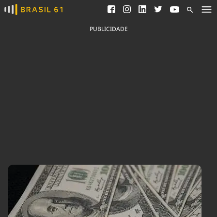
Ver todas as notícias
Saneamento
Podcasts
Indicadores
PUBLICIDADE
Área do comunicador
Bioinsumos
Publicidade Legal
Blog
Brasil Mineral
Fique por dentro do
Congresso Nacional e
Quem somos
nossos líderes.
Expediente
Acesse
Trabalhe no Brasil 61
Contato
Agronegócios
Comportamento
Meio Ambiente
Brasil
Cultura
Podcast
Brasil Mineral
Economia
Política
Ciência &
Educação
Saúde