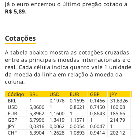
Já o euro encerrou o último pregão cotado a
R$ 5,89.
Cotações
A tabela abaixo mostra as cotações cruzadas
entre as principais moedas internacionais e o
real. Cada célula indica quanto vale 1 unidade
da moeda da linha em relação à moeda da
coluna.
Código
BRL
USD
EUR
GBP
JPY
C
BRL
1
0,1976
0,1695
0,1466
31,6326
0
USD
5,0606
1
0,8621
0,7450
160,08
0
EUR
5,8962
1,1600
1
0,8643
185,66
0
GBP
6,7996
1,3419
1,1571
1
214,79
1
JPY
0,0316
0,0062
0,0054
0,0047
1
0
CHF
6,3904
1,2628
1,0893
0,9414
202,12
1