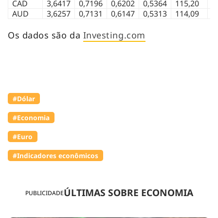
CAD
3,6417
0,7196
0,6202
0,5364
115,20
0
AUD
3,6257
0,7131
0,6147
0,5313
114,09
0
Os dados são da
Investing.com
#Dólar
#Economia
#Euro
#Indicadores econômicos
ÚLTIMAS SOBRE ECONOMIA
PUBLICIDADE