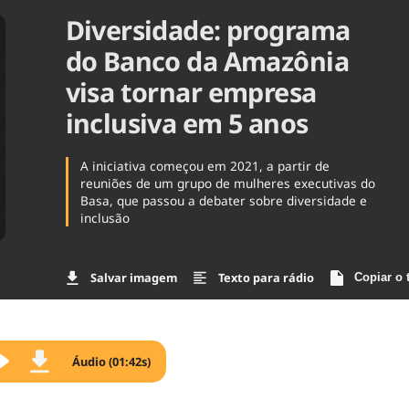
Diversidade: programa
Agronegóc
Brasil
do Banco da Amazônia
Brasil Mine
Ciência & 
visa tornar empresa
Cinema
inclusiva em 5 anos
Comporta
A iniciativa começou em 2021, a partir de
reuniões de um grupo de mulheres executivas do
Basa, que passou a debater sobre diversidade e
inclusão
Salvar imagem
Texto para rádio
Copiar o 
Áudio (01:42s)