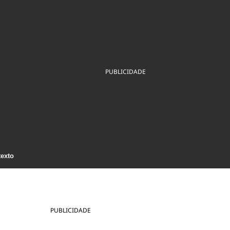
ios
Cultura
Podcast
Economia
Política
ral
Educação
Saúde
Tecnologia
Infraestrutura
Tempo
Internacional
mento
Meio Ambiente
PUBLICIDADE
texto
PUBLICIDADE