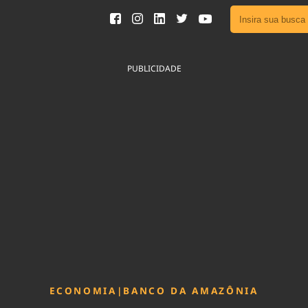
Ver toda
Podcast
PUBLICIDADE
Área do
Publicid
Sair da 
Fique por 
Congresso 
nossos líde
Acesse
ECONOMIA
|
BANCO DA AMAZÔNIA