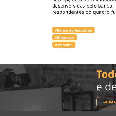
desenvolvidas pelo banco.
respondentes do quadro fu
#Banco da Amazônia
#Empresas
#Trabalho
Tod
e d
SAIBA 