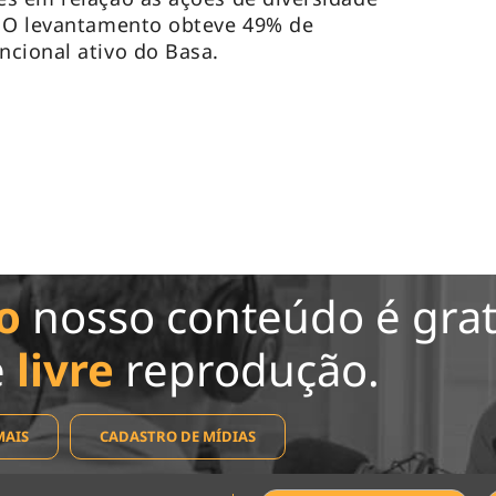
 O levantamento obteve 49% de
ncional ativo do Basa.
o
nosso conteúdo é grat
e
livre
reprodução.
MAIS
CADASTRO DE MÍDIAS