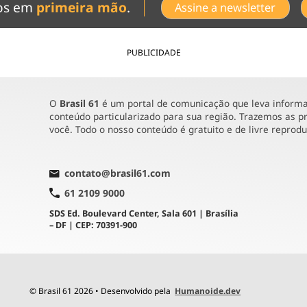
dos em
primeira mão
.
Assine a newsletter
PUBLICIDADE
O
Brasil 61
é um portal de comunicação que leva informaç
conteúdo particularizado para sua região. Trazemos as pr
você. Todo o nosso conteúdo é gratuito e de livre reprod
contato@brasil61.com
61 2109 9000
SDS Ed. Boulevard Center, Sala 601 | Brasília
– DF | CEP: 70391-900
© Brasil 61 2026 • Desenvolvido pela
Humanoide.dev