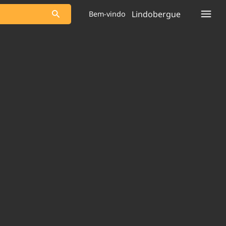
Lindobergue
Bem-vindo
s as notícias
Saneamento
s
Indicadores
 comunicador
Bioinsumos
ade Legal
Blog
plataforma
Brasil Mineral
Quem somos
Expediente
dentro do
Nacional e
Trabalhe no Brasil 61
res.
Contato