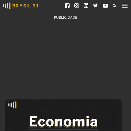
Ver todas as notícias
Saneamento
Podcasts
Indicadores
PUBLICIDADE
Área do comunicador
Bioinsumos
Publicidade Legal
Blog
Brasil Mineral
Fique por dentro do
Congresso Nacional e
Quem somos
nossos líderes.
Expediente
Acesse
Trabalhe no Brasil 61
Contato
Agronegócios
Comportamento
Meio Ambiente
Brasil
Cultura
Podcast
Brasil Mineral
Economia
Política
Ciência &
Educação
Saúde