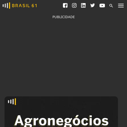
Ver todas as notícias
Saneamento
Podcasts
Indicadores
PUBLICIDADE
Área do comunicador
Bioinsumos
Publicidade Legal
Blog
Brasil Mineral
Fique por dentro do
Congresso Nacional e
Quem somos
nossos líderes.
Expediente
Acesse
Trabalhe no Brasil 61
Contato
Agronegócios
Comportamento
Meio Ambiente
Brasil
Cultura
Podcast
Brasil Mineral
Economia
Política
Ciência &
Educação
Saúde