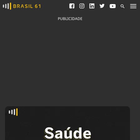
Ver todas as notícias
Saneamento
Podcasts
Indicadores
PUBLICIDADE
Área do comunicador
Bioinsumos
Publicidade Legal
Blog
Brasil Mineral
Fique por dentro do
Congresso Nacional e
Quem somos
nossos líderes.
Expediente
Acesse
Trabalhe no Brasil 61
Contato
Agronegócios
Comportamento
Meio Ambiente
Brasil
Cultura
Podcast
Brasil Mineral
Economia
Política
Ciência &
Educação
Saúde