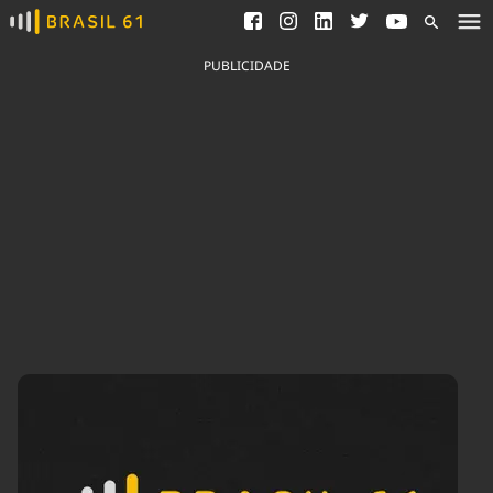
Ver todas as notícias
Saneamento
Podcasts
Indicadores
PUBLICIDADE
Área do comunicador
Bioinsumos
Publicidade Legal
Blog
Brasil Mineral
Fique por dentro do
Congresso Nacional e
Quem somos
nossos líderes.
Expediente
Acesse
Trabalhe no Brasil 61
Contato
Agronegócios
Comportamento
Meio Ambiente
Brasil
Cultura
Podcast
Brasil Mineral
Economia
Política
Ciência &
Educação
Saúde