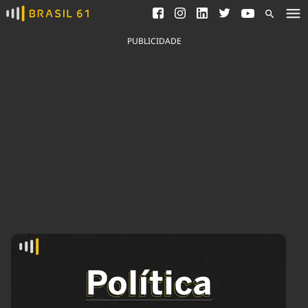
Ver todas as notícias
Saneamento
Podcasts
Indicadores
PUBLICIDADE
Área do comunicador
Bioinsumos
Publicidade Legal
Blog
Brasil Mineral
Fique por dentro do
Congresso Nacional e
Quem somos
nossos líderes.
Expediente
Acesse
Trabalhe no Brasil 61
Contato
Agronegócios
Comportamento
Meio Ambiente
Brasil
Cultura
Podcast
Brasil Mineral
Economia
Política
Ciência &
Educação
Saúde