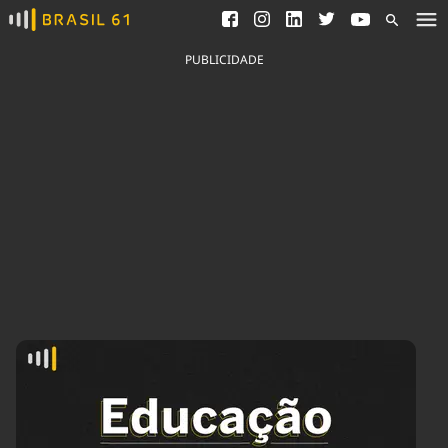
Ver todas as notícias
Saneamento
Podcasts
Indicadores
PUBLICIDADE
Área do comunicador
Bioinsumos
Publicidade Legal
Blog
Brasil Mineral
Fique por dentro do
Congresso Nacional e
Quem somos
nossos líderes.
Expediente
Acesse
Trabalhe no Brasil 61
Contato
Agronegócios
Comportamento
Meio Ambiente
Brasil
Cultura
Podcast
Brasil Mineral
Economia
Política
Ciência &
Educação
Saúde