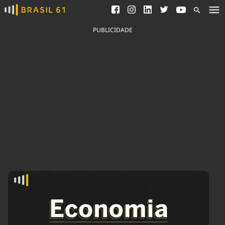
Ver todas as notícias
Saneamento
Podcasts
Indicadores
PUBLICIDADE
Área do comunicador
Bioinsumos
Publicidade Legal
Blog
Brasil Mineral
Fique por dentro do
Congresso Nacional e
Quem somos
nossos líderes.
Expediente
Acesse
Trabalhe no Brasil 61
Contato
Agronegócios
Comportamento
Meio Ambiente
Brasil
Cultura
Podcast
Brasil Mineral
Economia
Política
Ciência &
Educação
Saúde