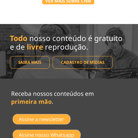
VER MAIS SOBRE CNM
Todo
nosso conteúdo é gratuito
e de
livre
reprodução.
SAIBA MAIS
CADASTRO DE MÍDIAS
Receba nossos conteúdos em
primeira mão
.
Assine a newsletter
Assine nosso Whatsapp