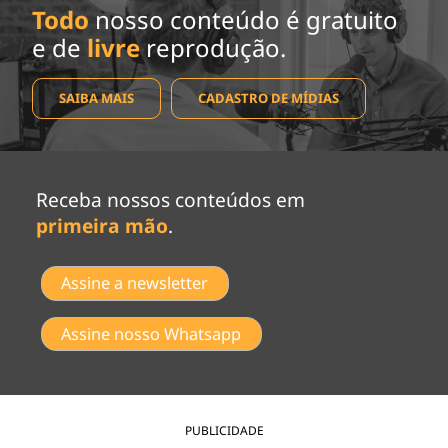
Todo
nosso conteúdo é gratuito
e de
livre
reprodução.
SAIBA MAIS
CADASTRO DE MÍDIAS
Receba nossos conteúdos em
primeira mão
.
Assine a newsletter
Assine nosso Whatsapp
PUBLICIDADE