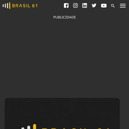
Ver todas as notícias
Saneamento
Podcasts
Indicadores
PUBLICIDADE
Área do comunicador
Bioinsumos
Publicidade Legal
Blog
Brasil Mineral
Fique por dentro do
Congresso Nacional e
Quem somos
nossos líderes.
Expediente
Acesse
Trabalhe no Brasil 61
Contato
Agronegócios
Comportamento
Meio Ambiente
Brasil
Cultura
Podcast
Brasil Mineral
Economia
Política
Ciência &
Educação
Saúde