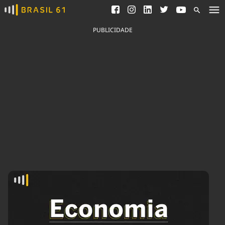
Ver todas as notícias
Saneamento
Podcasts
Indicadores
PUBLICIDADE
Área do comunicador
Bioinsumos
Publicidade Legal
Blog
Brasil Mineral
Fique por dentro do
Congresso Nacional e
Quem somos
nossos líderes.
Expediente
Acesse
Trabalhe no Brasil 61
Contato
Agronegócios
Comportamento
Meio Ambiente
Brasil
Cultura
Podcast
Brasil Mineral
Economia
Política
Ciência &
Educação
Saúde